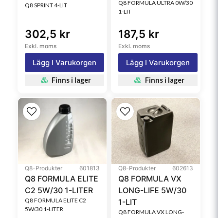
Q8 FORMULA ULTRA 0W/30
Q8 SPRINT 4-LIT
1-LIT
302,5 kr
187,5 kr
Exkl. moms
Exkl. moms
Lägg I Varukorgen
Lägg I Varukorgen
Finns i lager
Finns i lager
Q8-Produkter
601813
Q8-Produkter
602613
Q8 FORMULA ELITE
Q8 FORMULA VX
C2 5W/30 1-LITER
LONG-LIFE 5W/30
Q8 FORMULA ELITE C2
1-LIT
5W/30 1-LITER
Q8 FORMULA VX LONG-