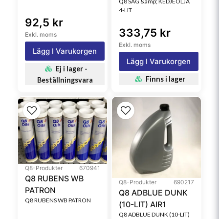
Q8 SÅG &amp; KEDJEOLJA
4-LIT
92,5 kr
333,75 kr
Exkl. moms
Exkl. moms
Lägg I Varukorgen
Lägg I Varukorgen
Ej i lager -
Finns i lager
Beställningsvara
Q8-Produkter
670941
Q8 RUBENS WB
Q8-Produkter
690217
PATRON
Q8 ADBLUE DUNK
Q8 RUBENS WB PATRON
(10-LIT) AIR1
Q8 ADBLUE DUNK (10-LIT)