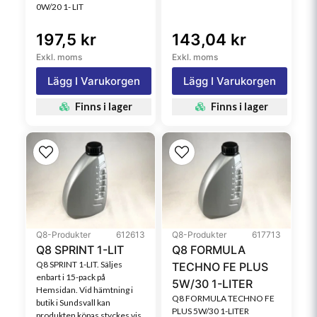
0W/20 1- LIT
197,5 kr
143,04 kr
Exkl. moms
Exkl. moms
Lägg I Varukorgen
Lägg I Varukorgen
Finns i lager
Finns i lager
Q8-Produkter
612613
Q8-Produkter
617713
Q8 SPRINT 1-LIT
Q8 FORMULA
Q8 SPRINT 1-LIT. Säljes
TECHNO FE PLUS
enbart i 15-pack på
5W/30 1-LITER
Hemsidan. Vid hämtning i
Q8 FORMULA TECHNO FE
butik i Sundsvall kan
PLUS 5W/30 1-LITER
produkten köpas styckes vis.