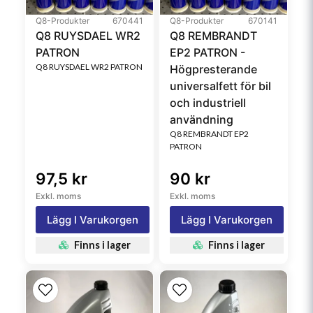
Q8-Produkter
670441
Q8-Produkter
670141
Q8 RUYSDAEL WR2
Q8 REMBRANDT
PATRON
EP2 PATRON -
Q8 RUYSDAEL WR2 PATRON
Högpresterande
universalfett för bil
och industriell
användning
Q8 REMBRANDT EP2
PATRON
97,5 kr
90 kr
Exkl. moms
Exkl. moms
Lägg I Varukorgen
Lägg I Varukorgen
Finns i lager
Finns i lager