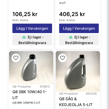
4-LIT
106,25 kr
406,25 kr
Exkl. moms
Exkl. moms
Lägg I Varukorgen
Lägg I Varukorgen
Ej i lager -
Ej i lager -
Beställningsvara
Beställningsvara
Q8-Produkter
619813
Q8 SBK 10W/40 1-
Q8-Produkter
650208
LIT
Q8 SÅG &
Q8 SBK 10W/40 1-LIT
KEDJEOLJA 5-LIT