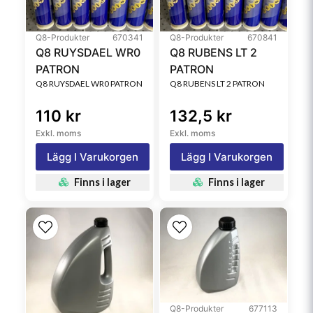
Q8-Produkter
670341
Q8-Produkter
670841
Q8 RUYSDAEL WR0
Q8 RUBENS LT 2
PATRON
PATRON
Q8 RUYSDAEL WR0 PATRON
Q8 RUBENS LT 2 PATRON
110 kr
132,5 kr
Exkl. moms
Exkl. moms
Lägg I Varukorgen
Lägg I Varukorgen
Finns i lager
Finns i lager
Q8-Produkter
677113