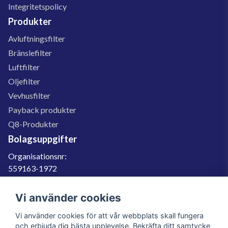
Integritetspolicy
Produkter
Avluftningsfilter
Bränslefilter
Luftfilter
Oljefilter
Vevhusfilter
Payback produkter
Q8-Produkter
Bolagsuppgifter
Organisationsnr:
559163-1972
Momsregnr:
SE559163197201
Vi använder cookies
Godkänd för F-skatt
Vi använder cookies för att vår webbplats skall fungera
060-566 800
och erbjuda dig bästa upplevelse. Bekräfta ditt samtycke