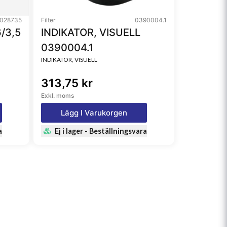
028735
Filter
0390004.1
/3,5
INDIKATOR, VISUELL
0390004.1
INDIKATOR, VISUELL
313,75 kr
Exkl. moms
Lägg I Varukorgen
a
Ej i lager - Beställningsvara