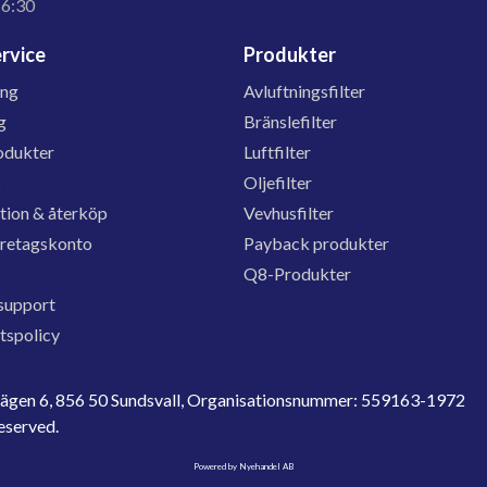
16:30
rvice
Produkter
ing
Avluftningsfilter
g
Bränslefilter
odukter
Luftfilter
s
Oljefilter
tion & återköp
Vevhusfilter
öretagskonto
Payback produkter
Q8-Produkter
support
etspolicy
evägen 6, 856 50 Sundsvall, Organisationsnummer: 559163-1972
reserved.
Powered by Nyehandel AB