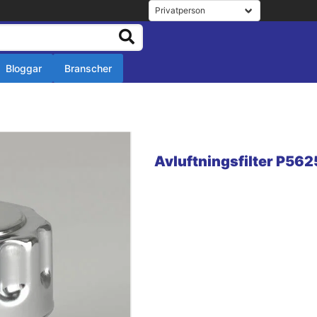
Bloggar
Branscher
r
r
Avluftningsfilter P56