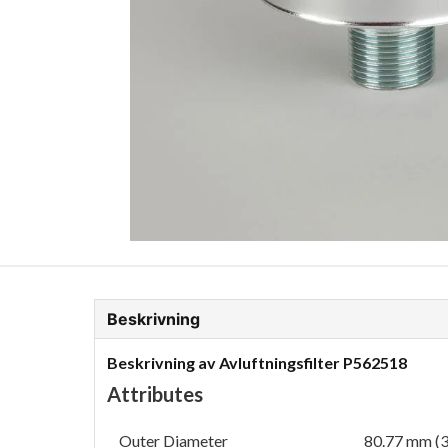
ion Glykol
Fordonskem
Motorolja tunga fordon
Beskrivning
Beskrivning av Avluftningsfilter P562518
Attributes
Outer Diameter
80.77 mm (3