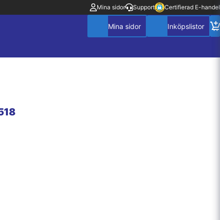
Mina sidor
Support
Certifierad E-handel
2518
Mitt konto
Villkor
Policy