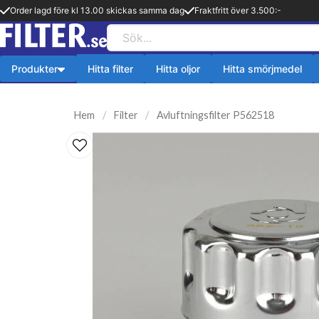
Order lagd före kl 13.00 skickas samma dag
Fraktfritt över 3.500:-
Produkter
Hitta filter
Hitta oljor
Hitta smörjmedel
Payback produkter
HiFLO Filte
Hem
Filter
Avluftningsfilter P562518
ningsfilter
Aerosol
HiFlo Oljefilte
lfilter
Fetter
 filter
Kylsystem
issionsfilter
Oljetillsats
efilter
Bränlsetillsats
ter
Rengöring
ter
Payback 2 taktsolja
filter
Övriga produkter
ter
Q8-Produkter
pion
Motorolja lätta fordon
lja
Övriga