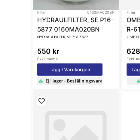
Filter
0160MA020BN
Filter
HYDRAULFILTER, SE P16-
OMB
5877 0160MA020BN
R-6
HYDRAULFILTER, SE P16-5877
OMBYGG
550 kr
628
Exkl. moms
Exkl. 
Lägg I Varukorgen
Läg
Ej i lager - Beställningsvara