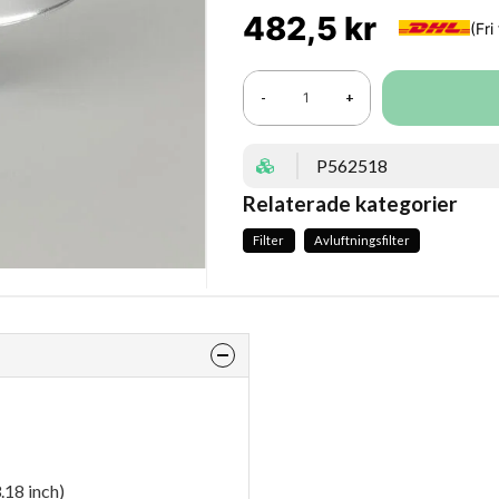
482,5 kr
-
+
P562518
Relaterade kategorier
Filter
Avluftningsfilter
.18 inch)