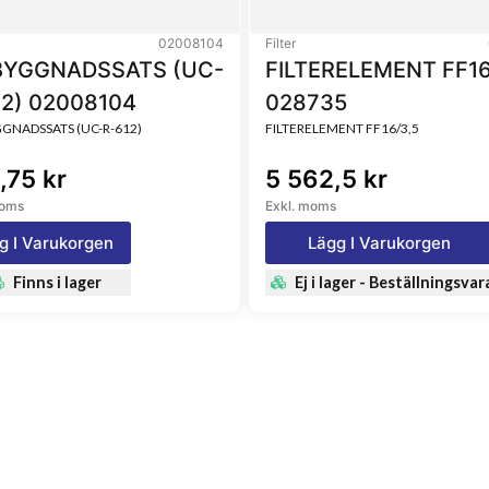
02008104
Filter
YGGNADSSATS (UC-
FILTERELEMENT FF16
12) 02008104
028735
NADSSATS (UC-R-612)
FILTERELEMENT FF16/3,5
,75 kr
5 562,5 kr
moms
Exkl. moms
g I Varukorgen
Lägg I Varukorgen
Finns i lager
Ej i lager - Beställningsvar