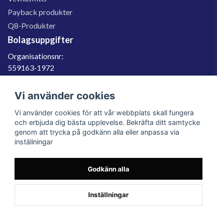
Payback produkter
Q8-Produkter
Bolagsuppgifter
Organisationsnr:
559163-1972
Momsregnr:
SE559163197201
Vi använder cookies
Godkänd för F-skatt
Vi använder cookies för att vår webbplats skall fungera
060-566 800
och erbjuda dig bästa upplevelse. Bekräfta ditt samtycke
genom att trycka på godkänn alla eller anpassa via
info@filter.se
inställningar
Godkänn alla
Filter.se Sverige AB, Gärdevägen 6, 856 50 Sundsvall, Organisationsnummer:
559163-1972
© 2023 Filter.se, All rights reserved.
Inställningar
Powered by Nyehandel AB