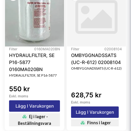
Filter
0160MA020BN
Filter
02008104
HYDRAULFILTER, SE
OMBYGGNADSSATS
P16-5877
(UC-R-612) 02008104
OMBYGGNADSSATS (UC-R-612)
0160MA020BN
HYDRAULFILTER, SE P16-5877
550 kr
628,75 kr
Exkl. moms
Exkl. moms
Lägg I Varukorgen
Lägg I Varukorgen
Ej i lager -
Finns i lager
Beställningsvara