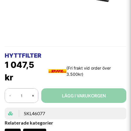
HYTTFILTER
1 047,5
kr
LÄGG I VARUKORGEN
-
+
SKL46077
Relaterade kategorier