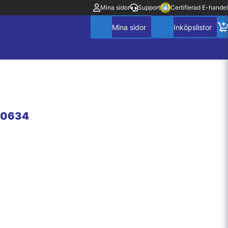
Mina sidor
Support
Certifierad E-handel
30634
Mitt konto
Villkor
Policy