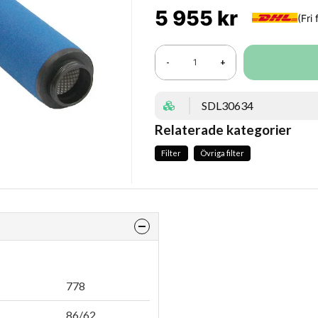
5 955 kr
-
+
SDL30634
Relaterade kategorier
Filter
Övriga filter
778
86/62