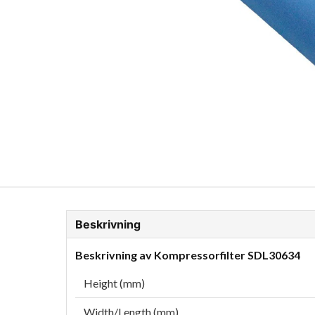
ion Glykol
Fordonskem
Motorolja tunga fordon
Beskrivning
Beskrivning av Kompressorfilter SDL30634
Height (mm)
Width/Length (mm)