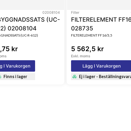
02008104
Filter
YGGNADSSATS (UC-
FILTERELEMENT FF16
12) 02008104
028735
NADSSATS (UC-R-612)
FILTERELEMENT FF16/3,5
,75 kr
5 562,5 kr
moms
Exkl. moms
g I Varukorgen
Lägg I Varukorgen
Finns i lager
Ej i lager - Beställningsvar