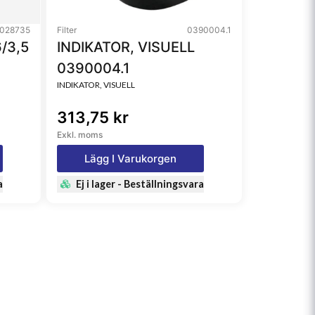
028735
Filter
0390004.1
/3,5
INDIKATOR, VISUELL
0390004.1
INDIKATOR, VISUELL
313,75 kr
Exkl. moms
Lägg I Varukorgen
a
Ej i lager - Beställningsvara