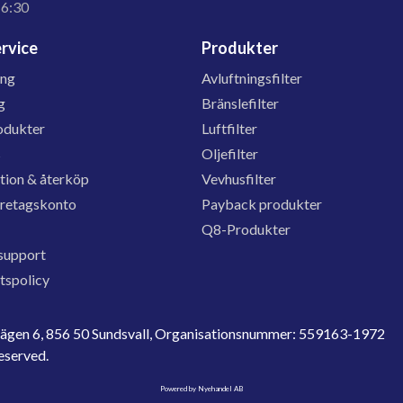
16:30
rvice
Produkter
ing
Avluftningsfilter
g
Bränslefilter
odukter
Luftfilter
s
Oljefilter
tion & återköp
Vevhusfilter
öretagskonto
Payback produkter
Q8-Produkter
support
etspolicy
evägen 6, 856 50 Sundsvall, Organisationsnummer: 559163-1972
reserved.
Powered by Nyehandel AB