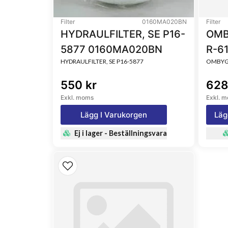
Filter
0160MA020BN
Filter
HYDRAULFILTER, SE P16-
OMB
5877 0160MA020BN
R-6
HYDRAULFILTER, SE P16-5877
OMBYGG
550 kr
628
Exkl. moms
Exkl. 
Lägg I Varukorgen
Läg
Ej i lager - Beställningsvara