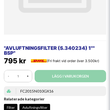
"AVLUFTNINGSFILTER (S.340234) 1""
BSP"
795 kr
LÄGG I VARUKORGEN
-
+
FC2015N010GX16
Relaterade kategorier
Filter
Avluftningsfilter