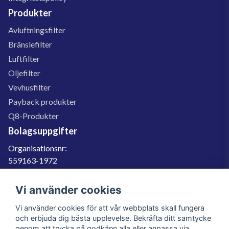
Produkter
Avluftningsfilter
Bränslefilter
Luftfilter
Oljefilter
Vevhusfilter
Payback produkter
Q8-Produkter
Bolagsuppgifter
Organisationsnr:
559163-1972
Momsregnr:
SE559163197201
Vi använder cookies
Godkänd för F-skatt
Vi använder cookies för att vår webbplats skall fungera
060-566 800
och erbjuda dig bästa upplevelse. Bekräfta ditt samtycke
genom att trycka på godkänn alla eller anpassa via