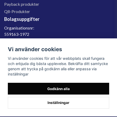
Payback produkter
Q8-Produkter
Bolagsuppgifter
Organisationsnr:
559163-1972
Momsregnr:
SE559163197201
Vi använder cookies
Godkänd för F-skatt
Vi använder cookies för att vår webbplats skall fungera
060-566 800
och erbjuda dig bästa upplevelse. Bekräfta ditt samtycke
genom att trycka på godkänn alla eller anpassa via
info@filter.se
inställningar
Godkänn alla
Filter.se Sverige AB, Gärdevägen 6, 856 50 Sundsvall, Organisationsnummer:
559163-1972
© 2023 Filter.se, All rights reserved.
Inställningar
Powered by Nyehandel AB