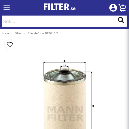
Hem
Filter
Bränslefilter BF1018/1