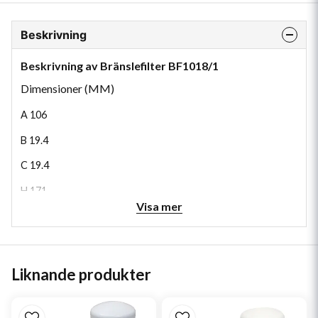
Beskrivning
Beskrivning av Bränslefilter BF1018/1
Dimensioner (MM)
A
106
B
19.4
C
19.4
H
171
Visa mer
Liknande produkter