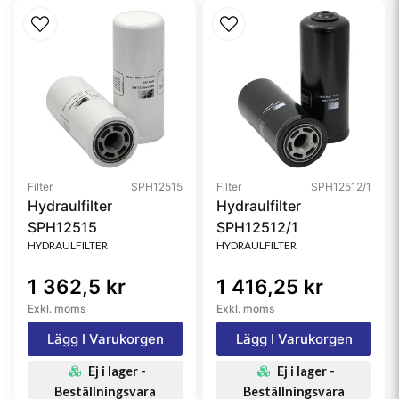
Filter
SPH12515
Filter
SPH12512/1
Hydraulfilter
Hydraulfilter
SPH12515
SPH12512/1
HYDRAULFILTER
HYDRAULFILTER
1 362,5 kr
1 416,25 kr
Exkl. moms
Exkl. moms
Lägg I Varukorgen
Lägg I Varukorgen
Ej i lager -
Ej i lager -
Beställningsvara
Beställningsvara