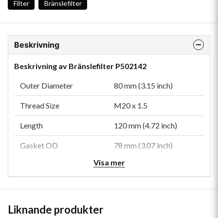
Filter
Bränslefilter
Beskrivning
Beskrivning av Bränslefilter P502142
Outer Diameter
80 mm (3.15 inch)
Thread Size
M20 x 1.5
Length
120 mm (4.72 inch)
Gasket OD
78 mm (3.07 inch)
Visa mer
Gasket ID
63 mm (2.48 inch)
Efficiency 50%
10 micron
Efficiency Test Std
JIS D 1611
Liknande produkter