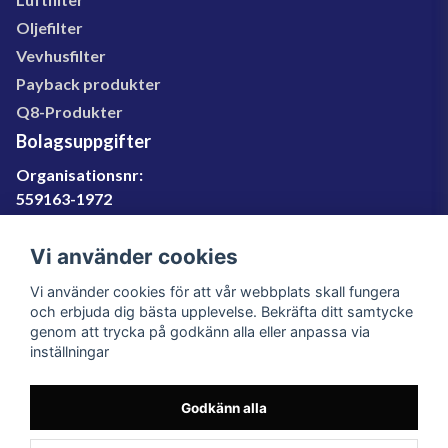
Oljefilter
Vevhusfilter
Payback produkter
Q8-Produkter
Bolagsuppgifter
Organisationsnr:
559163-1972
Momsregnr:
SE559163197201
Vi använder cookies
Godkänd för F-skatt
Vi använder cookies för att vår webbplats skall fungera
060-566 800
och erbjuda dig bästa upplevelse. Bekräfta ditt samtycke
genom att trycka på godkänn alla eller anpassa via
info@filter.se
inställningar
Godkänn alla
Filter.se Sverige AB, Gärdevägen 6, 856 50 Sundsvall,
Organisationsnummer: 559163-1972