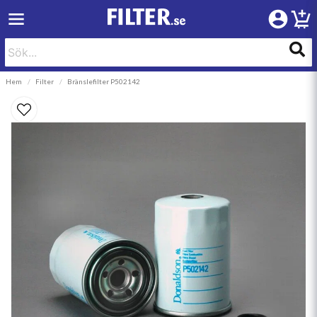
Hem
Filter
Bränslefilter P502142