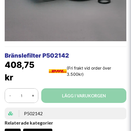
Bränslefilter P502142
408,75
kr
LÄGG I VARUKORGEN
-
+
P502142
Relaterade kategorier