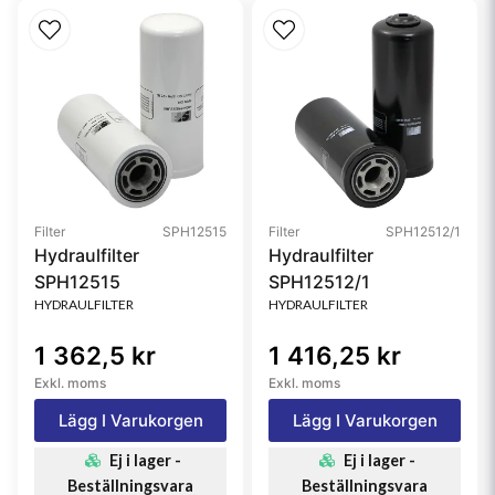
Filter
SPH12515
Filter
SPH12512/1
Hydraulfilter
Hydraulfilter
SPH12515
SPH12512/1
HYDRAULFILTER
HYDRAULFILTER
1 362,5 kr
1 416,25 kr
Exkl. moms
Exkl. moms
Lägg I Varukorgen
Lägg I Varukorgen
Ej i lager -
Ej i lager -
Beställningsvara
Beställningsvara