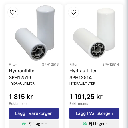
Collapse Burst
6.9 bar (100 psi)
Style
Spin-On
Media Type
Cellulose
Primary Application
CUMMINS 154709
Filter
SPH12516
Filter
SPH12514
Hydraulfilter
Hydraulfilter
SPH12516
SPH12514
HYDRAULFILTER
HYDRAULFILTER
1 815 kr
1 191,25 kr
Exkl. moms
Exkl. moms
Lägg I Varukorgen
Lägg I Varukorgen
Ej i lager -
Ej i lager -