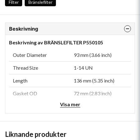
Filter
Bränslefilter
Beskrivning
Beskrivning av BRÄNSLEFILTER P550105
Outer Diameter
93 mm (3.66 inch)
Thread Size
1-14 UN
Length
136 mm (5.35 inch)
Gasket OD
72 mm (2.83 inch)
Visa mer
Gasket ID
62 mm (2.44 inch)
Efficiency 99%
25 micron
Efficiency Test Std
SAE J1985
Liknande produkter