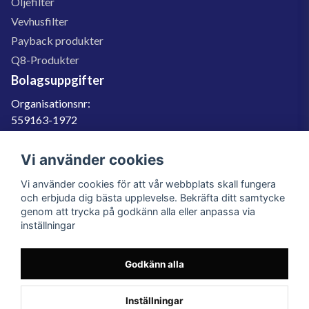
Oljefilter
Vevhusfilter
Payback produkter
Q8-Produkter
Bolagsuppgifter
Organisationsnr:
559163-1972
Momsregnr:
SE559163197201
Vi använder cookies
Godkänd för F-skatt
Vi använder cookies för att vår webbplats skall fungera
060-566 800
och erbjuda dig bästa upplevelse. Bekräfta ditt samtycke
genom att trycka på godkänn alla eller anpassa via
info@filter.se
inställningar
Godkänn alla
Filter.se Sverige AB, Gärdevägen 6, 856 50 Sundsvall, Organisationsnummer:
559163-1972
© 2023 Filter.se, All rights reserved.
Inställningar