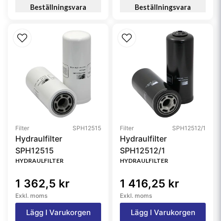
Beställningsvara
Beställningsvara
51125030060, 51125030075, 51125031016,
51125030072, WK8425, WDK724, WDK7241,
WDK725, 18354447, 81125030075, SK34621,
SK3703, 0170152000, 170152000, F002H20306,
F002H20308, FF550498, FS550498
Filter
SPH12515
Filter
SPH12512/1
Hydraulfilter
Hydraulfilter
SPH12515
SPH12512/1
HYDRAULFILTER
HYDRAULFILTER
1 362,5 kr
1 416,25 kr
Exkl. moms
Exkl. moms
Lägg I Varukorgen
Lägg I Varukorgen