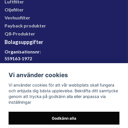
Luftfilter
Oljefilter
Vevhusfilter
Payback produkter
Q8-Produkter
Bolagsuppgifter
Organisationsnr:
559163-1972
Momsregnr:
SE559163197201
Vi använder cookies
Godkänd för F-skatt
Vi använder cookies för att vår webbplats skall fungera
060-566 800
och erbjuda dig bästa upplevelse. Bekräfta ditt samtycke
genom att trycka på godkänn alla eller anpassa via
info@filter.se
inställningar
Godkänn alla
Filter.se Sverige AB, Gärdevägen 6, 856 50 Sundsvall,