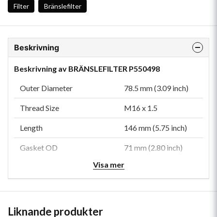
Filter
Bränslefilter
Beskrivning
Beskrivning av BRÄNSLEFILTER P550498
Outer Diameter
78.5 mm (3.09 inch)
Thread Size
M16 x 1.5
Length
146 mm (5.75 inch)
Gasket OD
71 mm (2.80 inch)
Visa mer
Gasket ID
62 mm (2.44 inch)
Overall Length
155.3 mm (6.11 inch)
Efficiency 99%
10 micron
Liknande produkter