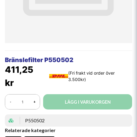
Bränslefilter P550502
411,25
kr
LÄGG I VARUKORGEN
-
+
P550502
Relaterade kategorier