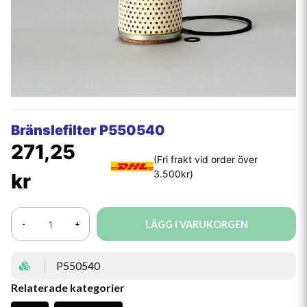
Bränslefilter P550540
271,25
kr
LÄGG I VARUKORGEN
-
+
P550540
Relaterade kategorier