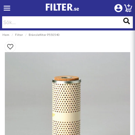
Hem
Filter
Bränslefilter P550540