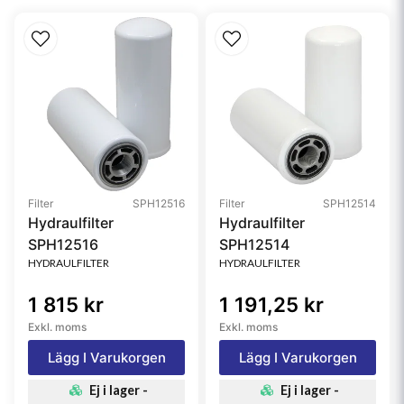
Style
Cartridge
Media Type
Cellulose
Filter
SPH12516
Filter
SPH12514
Hydraulfilter
Hydraulfilter
SPH12516
SPH12514
HYDRAULFILTER
HYDRAULFILTER
1 815 kr
1 191,25 kr
Exkl. moms
Exkl. moms
Lägg I Varukorgen
Lägg I Varukorgen
Ej i lager -
Ej i lager -