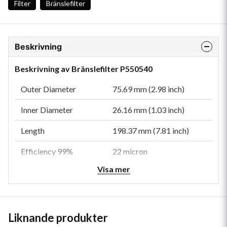
Filter
Bränslefilter
Beskrivning
Beskrivning av Bränslefilter P550540
Outer Diameter
75.69 mm (2.98 inch)
Inner Diameter
26.16 mm (1.03 inch)
Length
198.37 mm (7.81 inch)
Efficiency 99%
22 micron
Visa mer
Efficiency Test Std
SAE J1985
Collapse Burst
8.3 bar (120 psi)
Type
Secondary
Liknande produkter