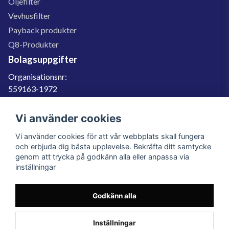
Oljefilter
Vevhusfilter
Payback produkter
Q8-Produkter
Bolagsuppgifter
Organisationsnr:
559163-1972
Momsregnr:
SE559163197201
Vi använder cookies
Godkänd för F-skatt
Vi använder cookies för att vår webbplats skall fungera
060-566 800
och erbjuda dig bästa upplevelse. Bekräfta ditt samtycke
genom att trycka på godkänn alla eller anpassa via
info@filter.se
inställningar
Godkänn alla
Filter.se Sverige AB, Gärdevägen 6, 856 50 Sundsvall, Organisationsnummer:
559163-1972
© 2023 Filter.se, All rights reserved.
Inställningar