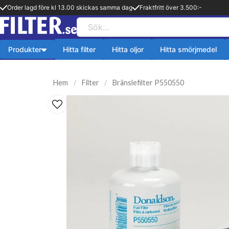
Order lagd före kl 13.00 skickas samma dag
Fraktfritt över 3.500:-
Produkter
Hitta filter
Hitta oljor
Hitta smörjmedel
Payback produkter
HiFLO Filte
Hem
Filter
Bränslefilter P550550
ningsfilter
Aerosol
HiFlo Oljefilte
lfilter
Fetter
 filter
Kylsystem
issionsfilter
Oljetillsats
efilter
Bränlsetillsats
ter
Rengöring
ter
Payback 2 taktsolja
filter
Övriga produkter
ter
Q8-Produkter
pion
Motorolja lätta fordon
lja
Övriga