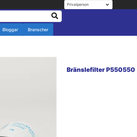
Bloggar
Branscher
r
r
Bränslefilter P550550