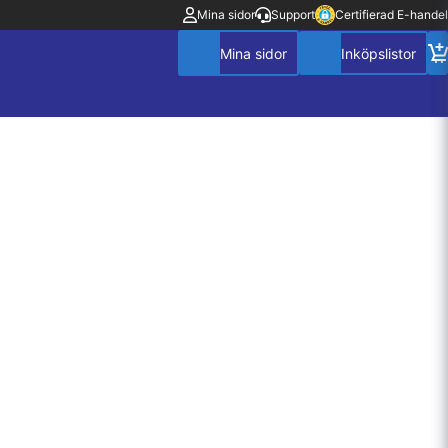
Mina sidor
Support
Certifierad E-handel
Mitt konto
Villkor
Policy