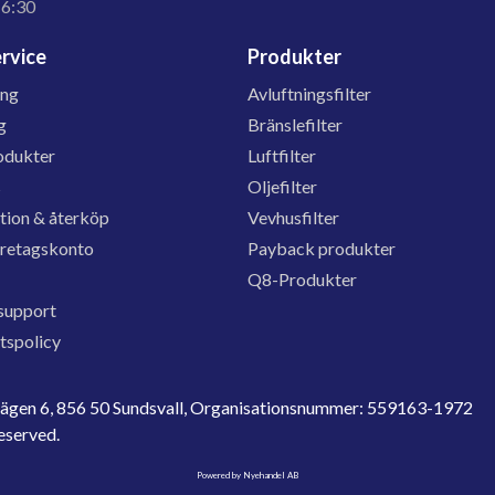
16:30
rvice
Produkter
ing
Avluftningsfilter
g
Bränslefilter
odukter
Luftfilter
s
Oljefilter
tion & återköp
Vevhusfilter
öretagskonto
Payback produkter
Q8-Produkter
support
etspolicy
evägen 6, 856 50 Sundsvall, Organisationsnummer: 559163-1972
reserved.
Powered by Nyehandel AB