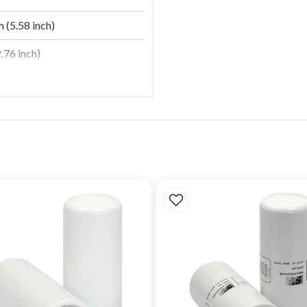
 (5.58 inch)
.76 inch)
(2.46 inch)
n
8, J1985
rcent
80 psi)
parator
Marine Applications