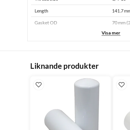
Length
141.7 mm
Gasket OD
70 mm (2
Visa mer
Gasket ID
62.5 mm 
Efficiency 95%
20 micro
Efficiency Test Std
SAE J148
Liknande produkter
Emulsified H2O Efficiency
90.00 Pe
Collapse Burst
5.5 bar (
Type
Water Se
Style
Spin-On
Notes
Not for 