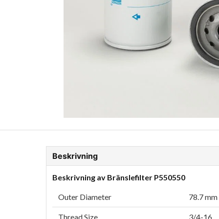
ion Glykol
Fordonskem
Motorolja tunga fordon
Beskrivning
Beskrivning av Bränslefilter P550550
Outer Diameter
78.7 mm 
Thread Size
3/4-16