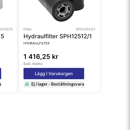
H12515
Filter
SPH12512/1
15
Hydraulfilter SPH12512/1
HYDRAULFILTER
1 416,25 kr
Exkl. moms
Lägg I Varukorgen
a
Ej i lager - Beställningsvara