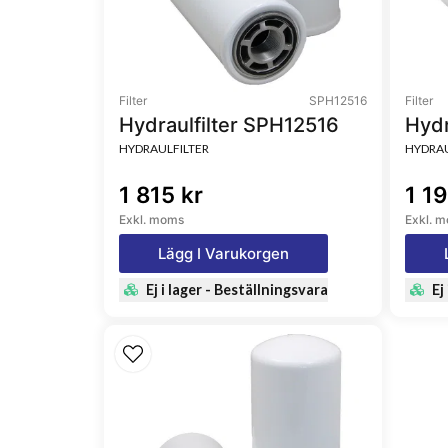
Filter
SPH12516
Filter
Hydraulfilter SPH12516
Hydr
HYDRAULFILTER
HYDRAU
1 815 kr
1 19
Exkl. moms
Exkl. 
Lägg I Varukorgen
Ej i lager - Beställningsvara
Ej