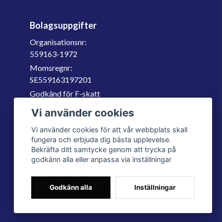
Bolagsuppgifter
Organisationsnr:
559163-1972
Momsregnr:
SE559163197201
Godkänd för F-skatt
060-566 800
Vi använder cookies
info@filter.se
Vi använder cookies för att vår webbplats skall
fungera och erbjuda dig bästa upplevelse.
Bekräfta ditt samtycke genom att trycka på
godkänn alla eller anpassa via inställningar
Godkänn alla
Inställningar