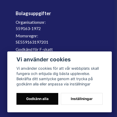
Bolagsuppgifter
Organisationsnr:
559163-1972
Momsregnr:
SE559163197201
Godkänd för F-skatt
060-566 800
Vi använder cookies
info@filter.se
Vi använder cookies för att vår webbplats skall
fungera och erbjuda dig bästa upplevelse.
Bekräfta ditt samtycke genom att trycka på
godkänn alla eller anpassa via inställningar
Godkänn alla
Inställningar