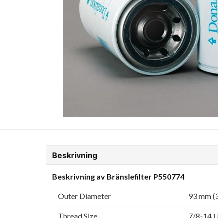
ion Glykol
Fordonskem
Motorolja tunga fordon
Beskrivning
Beskrivning av Bränslefilter P550774
Outer Diameter
93 mm (3
Thread Size
7/8-14 