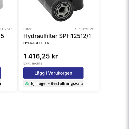
H12515
Filter
SPH12512/1
15
Hydraulfilter SPH12512/1
HYDRAULFILTER
1 416,25 kr
Exkl. moms
Lägg I Varukorgen
a
Ej i lager - Beställningsvara