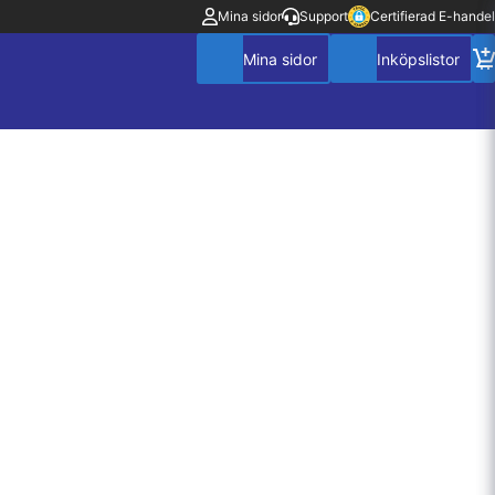
Mina sidor
Support
Certifierad E-handel
Mitt konto
Villkor
Policy