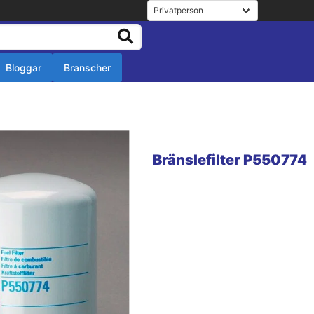
Bloggar
Branscher
r
r
Bränslefilter P550774