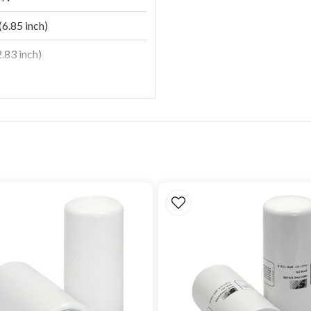
6.85 inch)
.83 inch)
.44 inch)
85
e
S 3959612