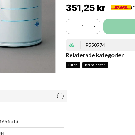
351,25 kr
-
+
P550774
Relaterade kategorier
Filter
Bränslefilter
.66 inch)
UN