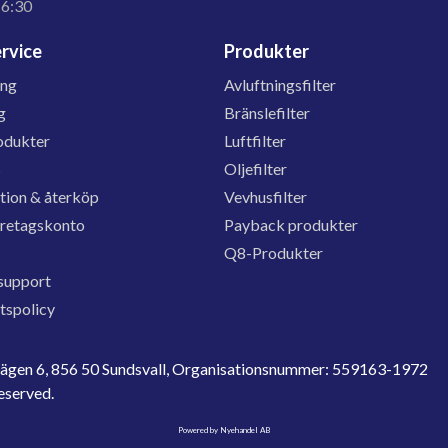
16:30
rvice
Produkter
ing
Avluftningsfilter
g
Bränslefilter
odukter
Luftfilter
s
Oljefilter
tion & återköp
Vevhusfilter
öretagskonto
Payback produkter
Q8-Produkter
support
etspolicy
evägen 6, 856 50 Sundsvall, Organisationsnummer: 559163-1972
reserved.
Powered by Nyehandel AB