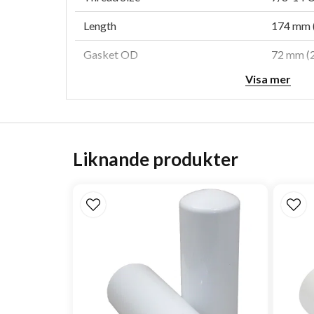
Length
174 mm (
Gasket OD
72 mm (2
Visa mer
Gasket ID
62 mm (2
Efficiency 99%
3 micron
Efficiency Test Std
SAE J19
Liknande produkter
Style
Spin-On
Media Type
Cellulos
Primary Application
CUMMIN