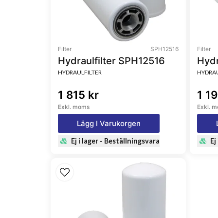
Filter
SPH12516
Filter
Hydraulfilter SPH12516
Hydr
HYDRAULFILTER
HYDRAU
1 815 kr
1 19
Exkl. moms
Exkl. 
Lägg I Varukorgen
Ej i lager - Beställningsvara
Ej