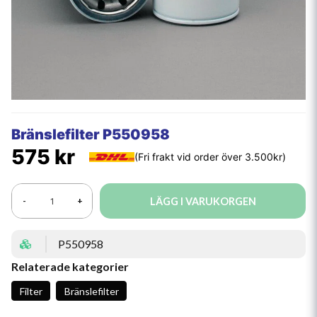
Bränslefilter P550958
575 kr
LÄGG I VARUKORGEN
-
+
P550958
Relaterade kategorier
Filter
Bränslefilter