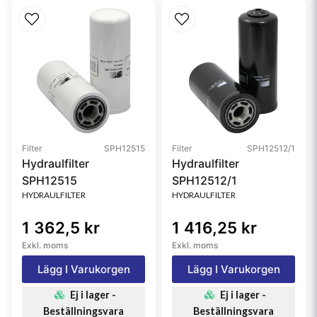
Filter
SPH12515
Filter
SPH12512/1
Hydraulfilter
Hydraulfilter
SPH12515
SPH12512/1
HYDRAULFILTER
HYDRAULFILTER
1 362,5 kr
1 416,25 kr
Exkl. moms
Exkl. moms
Lägg I Varukorgen
Lägg I Varukorgen
Ej i lager -
Ej i lager -
Beställningsvara
Beställningsvara