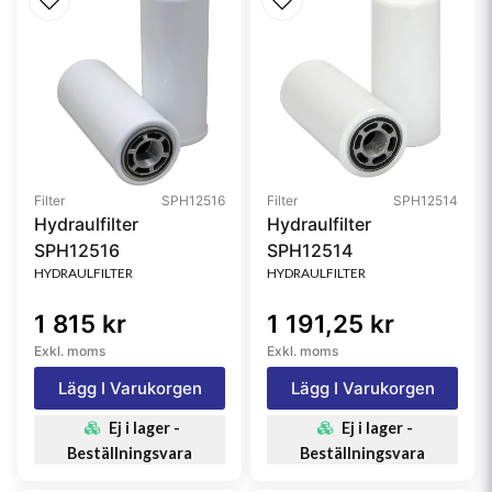
Collapse Burst
10.3 bar (149 psi)
Type
Water Separator
Style
Spin-On
Media Type
Cellulose
Primary Application
KOBELCO 25011024
Filter
SPH12516
Filter
SPH12514
Hydraulfilter
Hydraulfilter
SPH12516
SPH12514
HYDRAULFILTER
HYDRAULFILTER
1 815 kr
1 191,25 kr
Exkl. moms
Exkl. moms
Lägg I Varukorgen
Lägg I Varukorgen
Ej i lager -
Ej i lager -
Beställningsvara
Beställningsvara