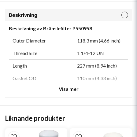
Beskrivning
Beskrivning av Bränslefilter P550958
Outer Diameter
118.3 mm (4.66 inch)
Thread Size
1 1/4-12 UN
Length
227 mm (8.94 inch)
Gasket OD
110 mm (4.33 inch)
Visa mer
Gasket ID
98 mm (3.86 inch)
Efficiency 99%
30 micron
Efficiency Test Std
SAE J1985
Liknande produkter
Emulsified H2O Efficiency
95.00 Percent