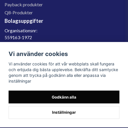
Payback produkter
Q8-Produkter
Bolagsuppgifter
Organisationsnr:
559163-1972
Momsregnr:
SE559163197201
Vi använder cookies
Godkänd för F-skatt
Vi använder cookies för att vår webbplats skall fungera
060-566 800
och erbjuda dig bästa upplevelse. Bekräfta ditt samtycke
genom att trycka på godkänn alla eller anpassa via
info@filter.se
inställningar
Godkänn alla
Filter.se Sverige AB, Gärdevägen 6, 856 50 Sundsvall, Organisationsnummer:
559163-1972
© 2023 Filter.se, All rights reserved.
Inställningar
Powered by Nyehandel AB