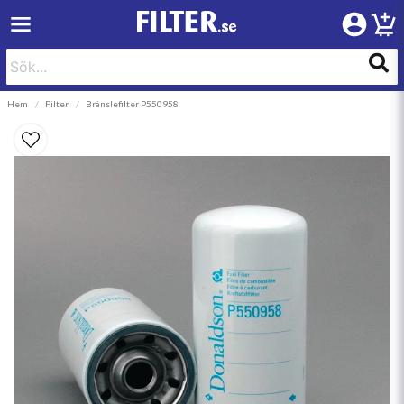
Hem
Filter
Bränslefilter P550958