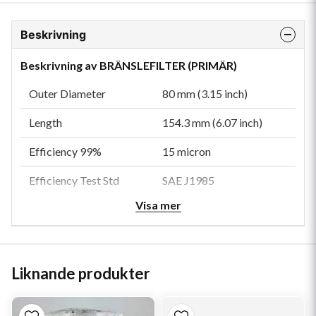
Beskrivning
Beskrivning av BRÄNSLEFILTER (PRIMÄR)
Outer Diameter
80 mm (3.15 inch)
Length
154.3 mm (6.07 inch)
Efficiency 99%
15 micron
Efficiency Test Std
SAE J1985
Visa mer
Emulsified H2O
95.00 Percent
Efficiency
Type
Water Separator
Liknande produkter
Style
Cartridge
Media Type
Cellulose