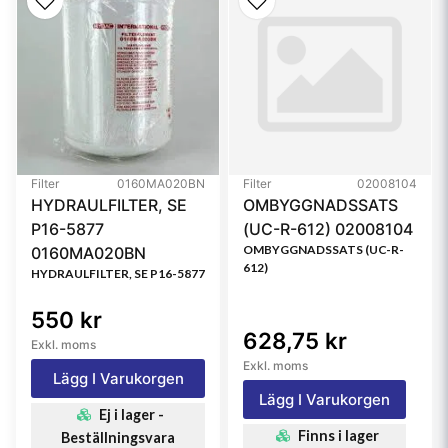
Notes
Not for Marine
Applications
Referensfilter:
SP4044, BF7672D, BF9833D, 95638, 86638, 86649,
1311812, 26826, FS19554, FS19589, FS19839,
FS19979, FSR819554, FSR819589, PS7409, PS7409A,
Filter
0160MA020BN
Filter
02008104
PS8533, 4000F, FF1046, FF1100, FF1100D, 32925760,
HYDRAULFILTER, SE
OMBYGGNADSSATS
RE53729, RE62421, SN70261, FS249, 7381877,
P16-5877
(UC-R-612) 02008104
025166, L8681F, WK8108, WK8110, WK8138, 3638,
OMBYGGNADSSATS (UC-R-
0160MA020BN
3649, F65171, 6939842, P550398, P550503, 30422,
612)
HYDRAULFILTER, SE P16-5877
31387, 31734, 31865, 32650, 30422, 31387, 31734,
31734DN, 31865, 32650, 36810, 37932, FS550503,
550 kr
628,75 kr
FS550772, 31387, 33638, 33649, 33760, 33912,
Exkl. moms
WGF9207, WGF9213, WGFS2954
Exkl. moms
Lägg I Varukorgen
Lägg I Varukorgen
Ej i lager -
Finns i lager
Beställningsvara