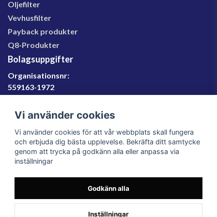
Oljefilter
Vevhusfilter
Payback produkter
Q8-Produkter
Bolagsuppgifter
Organisationsnr:
559163-1972
Momsregnr:
SE559163197201
Vi använder cookies
Godkänd för F-skatt
Vi använder cookies för att vår webbplats skall fungera
060-566 800
och erbjuda dig bästa upplevelse. Bekräfta ditt samtycke
genom att trycka på godkänn alla eller anpassa via
info@filter.se
inställningar
Godkänn alla
Filter.se Sverige AB, Gärdevägen 6, 856 50 Sundsvall,
Organisationsnummer: 559163-1972
© 2023 Filter.se, All rights reserved.
Inställningar