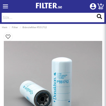
Hem
Filter
Bränslefilter P551712