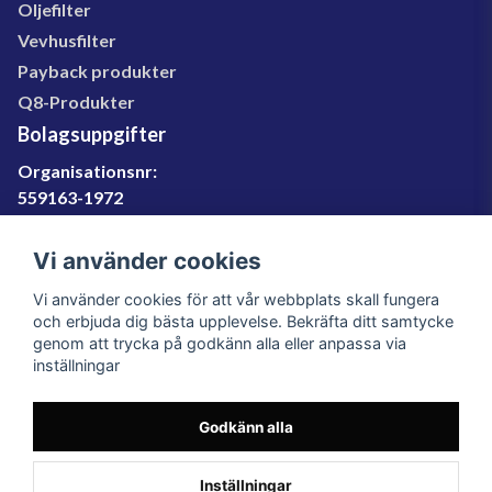
Oljefilter
Vevhusfilter
Payback produkter
Q8-Produkter
Bolagsuppgifter
Organisationsnr:
559163-1972
Momsregnr:
SE559163197201
Vi använder cookies
Godkänd för F-skatt
Vi använder cookies för att vår webbplats skall fungera
060-566 800
och erbjuda dig bästa upplevelse. Bekräfta ditt samtycke
genom att trycka på godkänn alla eller anpassa via
info@filter.se
inställningar
Godkänn alla
Filter.se Sverige AB, Gärdevägen 6, 856 50 Sundsvall,
Organisationsnummer: 559163-1972
© 2023 Filter.se, All rights reserved.
Inställningar