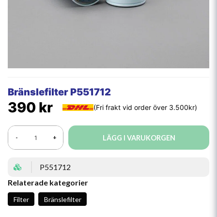
Bränslefilter P551712
390 kr
LÄGG I VARUKORGEN
-
+
P551712
Relaterade kategorier
Filter
Bränslefilter