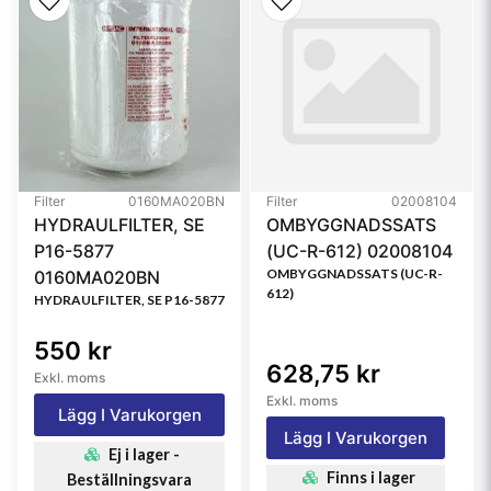
Style
Spin-On
Media Type
Cellulose
Primary Application
CATERPILLAR 1R0712
Referensfilter:
ABPN10GFF5264, SFF0712, WK111025, 95374,
BF614, 95374, 86374, 73327627, 1R0712, 1R1712,
Filter
0160MA020BN
Filter
02008104
3I1333, STCX774, SFF0712, WK111025, FF5264,
HYDRAULFILTER, SE
OMBYGGNADSSATS
FFR85264, P3375, DNP551712, GP749, FF1007,
P16-5877
(UC-R-612) 02008104
H170WK, 7041499, F198R, 025121, LFF5823B,
OMBYGGNADSSATS (UC-R-
0160MA020BN
612)
WK11025, WK111025, 3389746M1, FG999, 3374,
HYDRAULFILTER, SE P16-5877
A614, F65061, J8620012, FC55021, SK3568, 352666,
550 kr
SFF0712, 374028, 74028, 121471001, 121491011,
628,75 kr
Exkl. moms
FF551712, 85114088, 71485, 33374, WGF5264,
Exkl. moms
42430550060
Lägg I Varukorgen
Lägg I Varukorgen
Ej i lager -
Finns i lager
Beställningsvara