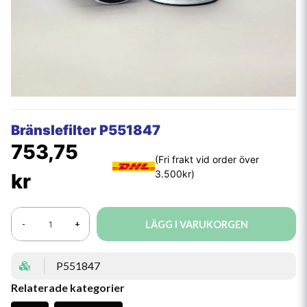
Bränslefilter P551847
753,75
kr
LÄGG I VARUKORGEN
-
+
P551847
Relaterade kategorier