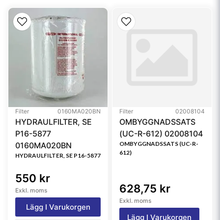
Efficiency Test Std
ISO 4402/11171
Collapse Burst
6.86 bar (99 psi)
Type
Water Separator
Style
Spin-On
Media Type
Composite
Primary Application
RACOR R26P
Filter
0160MA020BN
Filter
02008104
HYDRAULFILTER, SE
OMBYGGNADSSATS
Referensfilter:
P16-5877
(UC-R-612) 02008104
R26P, FS1247, BF1204, BF1204SP, BR1204-OP,
OMBYGGNADSSATS (UC-R-
0160MA020BN
SK3838, SN902630
612)
HYDRAULFILTER, SE P16-5877
550 kr
628,75 kr
Exkl. moms
Exkl. moms
Lägg I Varukorgen
Lägg I Varukorgen