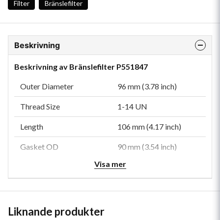
Filter
Bränslefilter
Beskrivning
Beskrivning av Bränslefilter P551847
Outer Diameter
96 mm (3.78 inch)
Thread Size
1-14 UN
Length
106 mm (4.17 inch)
Gasket OD
90 mm (3.54 inch)
Visa mer
Gasket ID
76.5 mm (3.01 inch)
Bowl Thread
1 1/4-10 UN
Efficiency 90%
30 micron
Liknande produkter