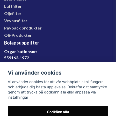
Luftfilter
Oljefilter
Vevhusfilter
Payback produkter
Q8-Produkter
Bolagsuppgifter
Organisationsnr:
559163-1972
Momsregnr:
SE559163197201
Vi använder cookies
Godkänd för F-skatt
Vi använder cookies för att vår webbplats skall fungera
060-566 800
och erbjuda dig bästa upplevelse. Bekräfta ditt samtycke
genom att trycka på godkänn alla eller anpassa via
info@filter.se
inställningar
Godkänn alla
Filter.se Sverige AB, Gärdevägen 6, 856 50 Sundsvall,