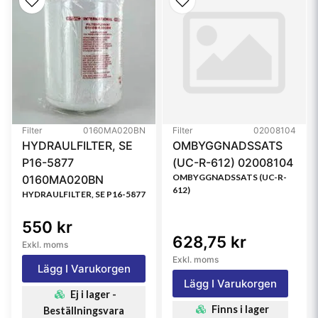
Style
Spin-On
Media Type
Cellulose
Primary Application
MITSUBISHI ME035393
Referensfilter:
BF720, ME035393, 3I1116, 3I2023, 517951, 5I7951,
966396, P550245, FF5089, 3194093000, 25107,
Filter
0160MA020BN
Filter
02008104
LFF3886, ME015254, ME015254561, 3195093000,
HYDRAULFILTER, SE
OMBYGGNADSSATS
ADC42317E, FC15030, ME015254, ME035343,
P16-5877
(UC-R-612) 02008104
ME035393, ME035829, ME035939, J8620393, Z769,
OMBYGGNADSSATS (UC-R-
0160MA020BN
612)
60201217, T47720
HYDRAULFILTER, SE P16-5877
550 kr
628,75 kr
Exkl. moms
Exkl. moms
Lägg I Varukorgen
Lägg I Varukorgen
Ej i lager -
Finns i lager
Beställningsvara