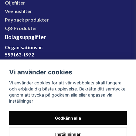
Oljefilter
Vevhusfilter
Payback produkter
Q8-Produkter
Bolagsuppgifter
Organisationsnr:
559163-1972
Momsregnr:
SE559163197201
Vi använder cookies
Godkänd för F-skatt
Vi använder cookies för att vår webbplats skall fungera
060-566 800
och erbjuda dig bästa upplevelse. Bekräfta ditt samtycke
genom att trycka på godkänn alla eller anpassa via
info@filter.se
inställningar
Godkänn alla
Filter.se Sverige AB, Gärdevägen 6, 856 50 Sundsvall,
Organisationsnummer: 559163-1972
© 2023 Filter.se, All rights reserved.
Inställningar