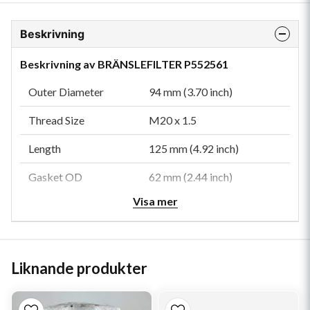
Beskrivning
Beskrivning av BRÄNSLEFILTER P552561
Outer Diameter
94 mm (3.70 inch)
Thread Size
M20 x 1.5
Length
125 mm (4.92 inch)
Gasket OD
62 mm (2.44 inch)
Visa mer
Gasket ID
54 mm (2.13 inch)
Efficiency 99%
30 micron
Efficiency Test Std
SAE J1985
Liknande produkter
Collapse Burst
14.7 bar (213 psi)