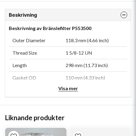
Beskrivning
Beskrivning av Bränslefilter P553500
Outer Diameter
118.3 mm (4.66 inch)
Thread Size
1 5/8-12 UN
Length
298 mm (11.73 inch)
Gasket OD
110 mm (4.33 inch)
Visa mer
Gasket ID
98 mm (3.86 inch)
Efficiency 99%
3 micron
Efficiency Test Std
SAE J1985
Liknande produkter
Type
Secondary