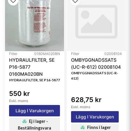
Style
Spin-On
Media Type
Cellulose
Primary Application
KOMATSU 6003193550
Referensfilter:
BF7948, 6003113520, 6003113550, 6003113580,
6003193520, 6003193550, 6003193580, 3948,
Filter
0160MA020BN
Filter
02008104
J8623520, FC5614, SK3035, SFF3520, 33948
HYDRAULFILTER, SE
OMBYGGNADSSATS
P16-5877
(UC-R-612) 02008104
OMBYGGNADSSATS (UC-R-
0160MA020BN
612)
HYDRAULFILTER, SE P16-5877
550 kr
628,75 kr
Exkl. moms
Exkl. moms
Lägg I Varukorgen
Lägg I Varukorgen
Ej i lager -
Finns i lager
Beställningsvara