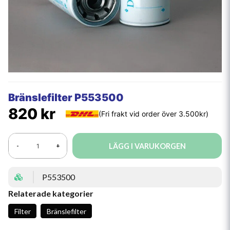
Bränslefilter P553500
820 kr
LÄGG I VARUKORGEN
-
+
P553500
Relaterade kategorier
Filter
Bränslefilter