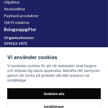
Oljefilter
Vevhusfilter
Payback produkter
Q8-Produkter
Bolagsuppgifter
Organisationsnr:
559163-1972
Momsregnr:
SE559163197201
Vi använder cookies
Godkänd för F-skatt
Vi använder cookies för att vår webbplats skall fungera
060-566 800
och erbjuda dig bästa upplevelse. Bekräfta ditt samtycke
genom att trycka på godkänn alla eller anpassa via
info@filter.se
inställningar
Godkänn alla
Filter.se Sverige AB, Gärdevägen 6, 856 50 Sundsvall,
Organisationsnummer: 559163-1972
© 2023 Filter.se, All rights reserved.
Inställningar