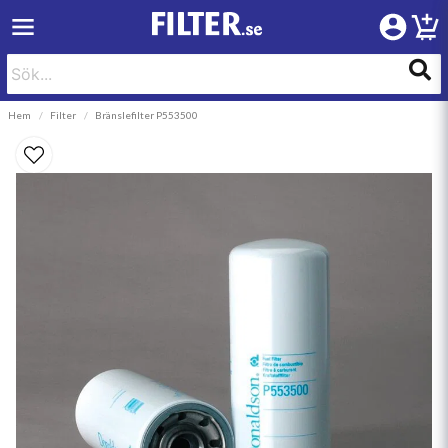
Hem
Filter
Bränslefilter P553500