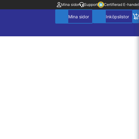
Mina sidor
Support
Certifierad E-handel
Mitt konto
Villkor
Policy