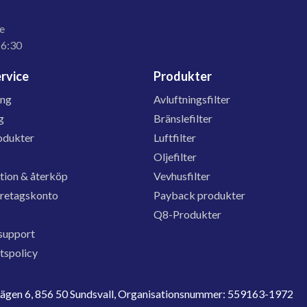
e
16:30
rvice
Produkter
ing
Avluftningsfilter
g
Bränslefilter
odukter
Luftfilter
s
Oljefilter
tion & återköp
Vevhusfilter
öretagskonto
Payback produkter
Q8-Produkter
support
etspolicy
evägen 6, 856 50 Sundsvall, Organisationsnummer: 559163-1972