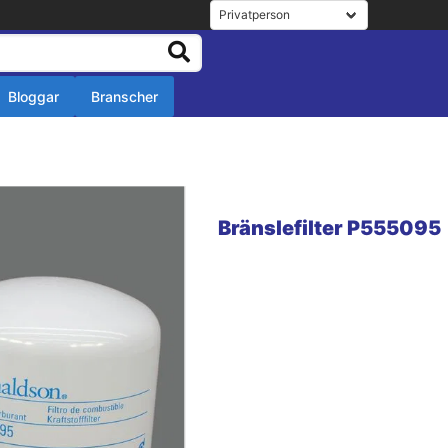
Bloggar
Branscher
r
r
Bränslefilter P555095