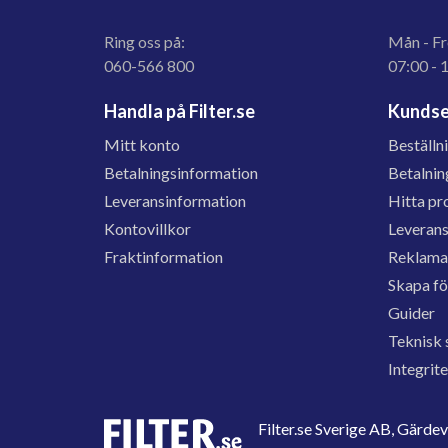
Ring oss på:
Mån - Fr
060-566 800
07:00 - 
Handla på Filter.se
Kundse
Mitt konto
Beställn
Betalningsinformation
Betalnin
Leveransinformation
Hitta pr
Kontovillkor
Leveran
Fraktinformation
Reklama
Skapa f
Guider
Teknisk 
Integrit
Filter.se Sverige AB, Gärd