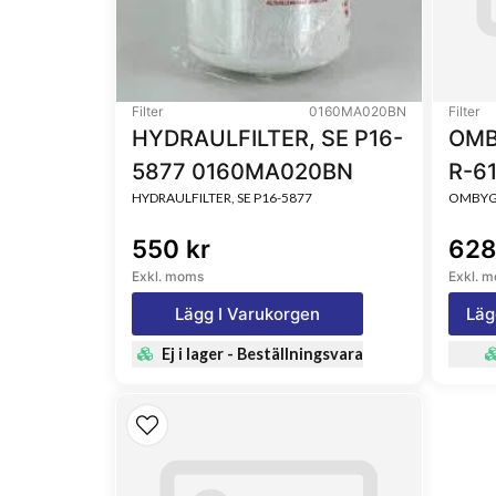
Filter
0160MA020BN
Filter
HYDRAULFILTER, SE P16-
OMB
5877 0160MA020BN
R-6
HYDRAULFILTER, SE P16-5877
OMBYGG
550 kr
628
Exkl. moms
Exkl. 
Lägg I Varukorgen
Läg
Ej i lager - Beställningsvara