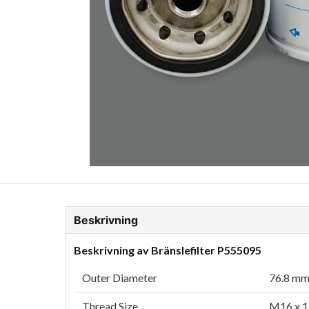
ion Glykol
Fordonskem
Motorolja tunga fordon
Beskrivning
Beskrivning av Bränslefilter P555095
Outer Diameter
76.8 mm 
Thread Size
M16 x 1