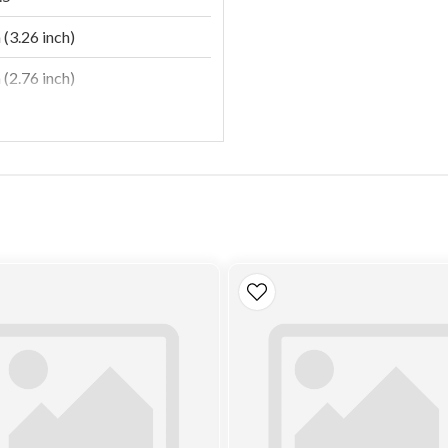
(3.26 inch)
(2.76 inch)
(2.38 inch)
n
85
(100 psi)
e