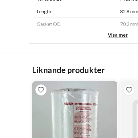
Length
82.8 mm 
Gasket OD
70.2 mm 
Visa mer
Gasket ID
60.5 mm 
Efficiency 99%
9 micro
Efficiency Test Std
SAE J19
Liknande produkter
Collapse Burst
6.9 bar 
Style
Spin-On
Media Type
Cellulos