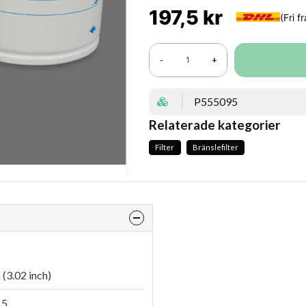
197,5 kr
-
+
P555095
Relaterade kategorier
Filter
Bränslefilter
(3.02 inch)
.5