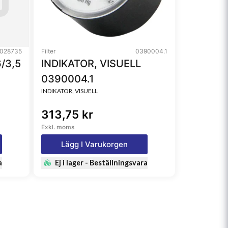
028735
Filter
0390004.1
/3,5
INDIKATOR, VISUELL
0390004.1
INDIKATOR, VISUELL
313,75 kr
Exkl. moms
Lägg I Varukorgen
a
Ej i lager - Beställningsvara