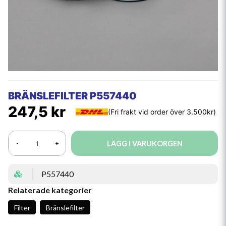
BRÄNSLEFILTER P557440
247,5 kr
LÄGG I VARUKORGEN
-
+
P557440
Relaterade kategorier
Filter
Bränslefilter