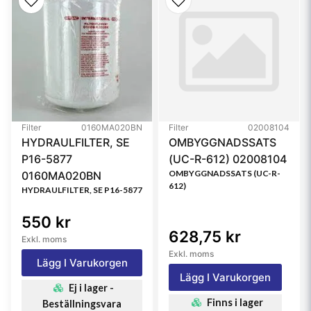
Style
Spin-On
Media Type
Cellulose
Primary Application
KOMATSU 6003118290
Referensfilter:
P557440
Filter
0160MA020BN
Filter
02008104
HYDRAULFILTER, SE
OMBYGGNADSSATS
P16-5877
(UC-R-612) 02008104
OMBYGGNADSSATS (UC-R-
0160MA020BN
612)
HYDRAULFILTER, SE P16-5877
550 kr
628,75 kr
Exkl. moms
Exkl. moms
Lägg I Varukorgen
Lägg I Varukorgen
Ej i lager -
Finns i lager
Beställningsvara