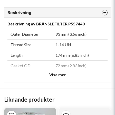
Beskrivning
Beskrivning av BRÄNSLEFILTER P557440
Outer Diameter
93 mm (3.66 inch)
Thread Size
1-14 UN
Length
174 mm (6.85 inch)
Gasket OD
72 mm (2.83 inch)
Visa mer
Gasket ID
62 mm (2.44 inch)
Efficiency 99%
9 micron
Efficiency Test Std
SAE J1985
Liknande produkter
Collapse Burst
6.9 bar (100 psi)