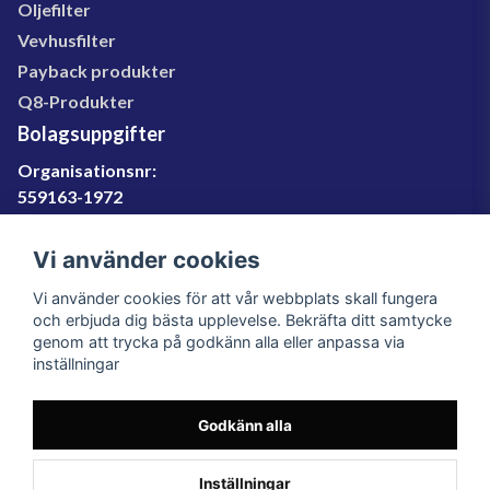
Oljefilter
Vevhusfilter
Payback produkter
Q8-Produkter
Bolagsuppgifter
Organisationsnr:
559163-1972
Momsregnr:
SE559163197201
Vi använder cookies
Godkänd för F-skatt
Vi använder cookies för att vår webbplats skall fungera
060-566 800
och erbjuda dig bästa upplevelse. Bekräfta ditt samtycke
genom att trycka på godkänn alla eller anpassa via
info@filter.se
inställningar
Godkänn alla
Filter.se Sverige AB, Gärdevägen 6, 856 50 Sundsvall,
Organisationsnummer: 559163-1972
© 2023 Filter.se, All rights reserved.
Inställningar