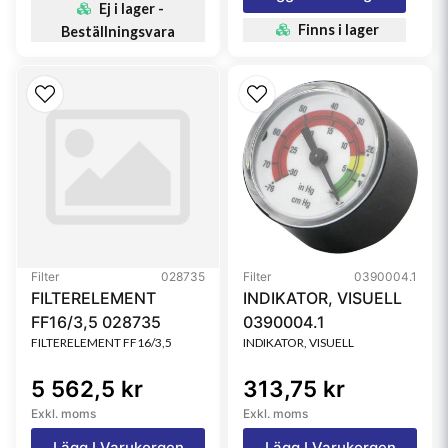
Ej i lager -
Finns i lager
Beställningsvara
Filter
028735
Filter
0390004.1
FILTERELEMENT
INDIKATOR, VISUELL
FF16/3,5 028735
0390004.1
FILTERELEMENT FF16/3,5
INDIKATOR, VISUELL
5 562,5 kr
313,75 kr
Exkl. moms
Exkl. moms
Lägg I Varukorgen
Lägg I Varukorgen