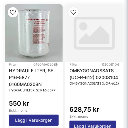
Emulsified H2O
95.00 Percent
Efficiency
Collapse Burst
6.9 bar (100 psi)
Type
Water Separator
Style
Spin-On
Media Type
Cellulose
Filter
0160MA020BN
Filter
02008104
Primary Application
CASE/CASE IH
HYDRAULFILTER, SE
OMBYGGNADSSATS
A58712
P16-5877
(UC-R-612) 02008104
OMBYGGNADSSATS (UC-R-612)
0160MA020BN
HYDRAULFILTER, SE P16-5877
550 kr
628,75 kr
Exkl. moms
Exkl. moms
Lägg I Varukorgen
Lägg I Varukorgen