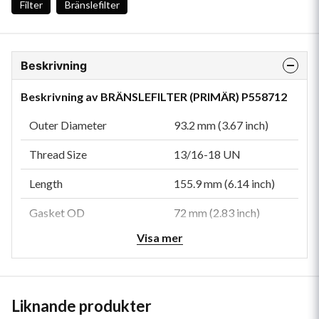
Filter
Bränslefilter
Beskrivning
Beskrivning av BRÄNSLEFILTER (PRIMÄR) P558712
Outer Diameter
93.2 mm (3.67 inch)
Thread Size
13/16-18 UN
Length
155.9 mm (6.14 inch)
Gasket OD
72 mm (2.83 inch)
Visa mer
Gasket ID
62 mm (2.44 inch)
Efficiency 99%
17 micron
Efficiency Test Std
SAE J1985
Liknande produkter