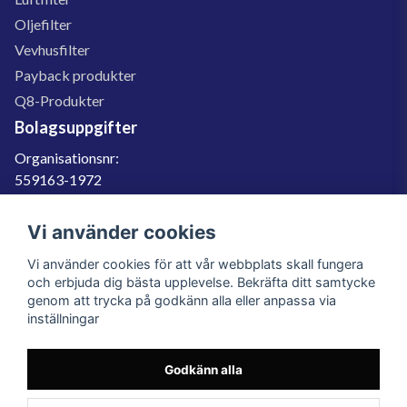
Oljefilter
Vevhusfilter
Payback produkter
Q8-Produkter
Bolagsuppgifter
Organisationsnr:
559163-1972
Momsregnr:
SE559163197201
Vi använder cookies
Godkänd för F-skatt
Vi använder cookies för att vår webbplats skall fungera
060-566 800
och erbjuda dig bästa upplevelse. Bekräfta ditt samtycke
genom att trycka på godkänn alla eller anpassa via
info@filter.se
inställningar
Godkänn alla
Filter.se Sverige AB, Gärdevägen 6, 856 50 Sundsvall, Organisationsnummer:
559163-1972