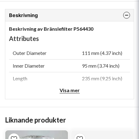
Beskrivning
Beskrivning av Bränslefilter P564430
Attributes
Outer Diameter
111 mm (4.37 inch)
Inner Diameter
95 mm (3.74 inch)
Length
235 mm (9.25 inch)
Visa mer
Efficiency 50%
30 micron
Efficiency Test Std
SAE J1985
Emulsified H2O Efficiency
95.00 Percent
Liknande produkter
Type
Water Separator