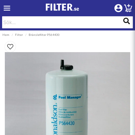
Hem
Filter
Bränslefilter P564430