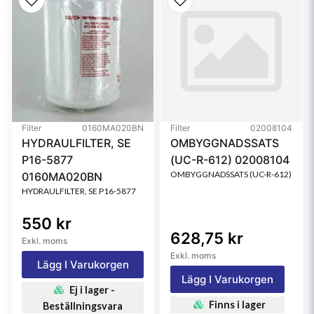
Style
Cartridge
Filter
0160MA020BN
Filter
02008104
HYDRAULFILTER, SE
OMBYGGNADSSATS
P16-5877
(UC-R-612) 02008104
OMBYGGNADSSATS (UC-R-612)
0160MA020BN
HYDRAULFILTER, SE P16-5877
550 kr
628,75 kr
Exkl. moms
Exkl. moms
Lägg I Varukorgen
Lägg I Varukorgen
Ej i lager -
Finns i lager
Beställningsvara