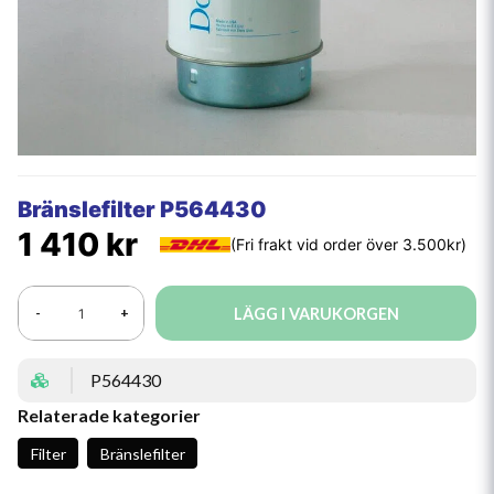
Bränslefilter P564430
1 410 kr
LÄGG I VARUKORGEN
-
+
P564430
Relaterade kategorier
Filter
Bränslefilter