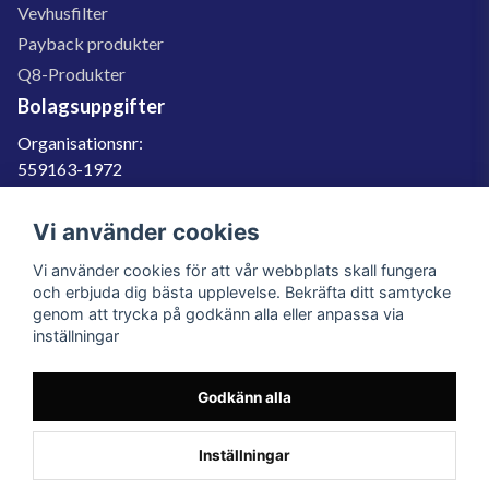
Vevhusfilter
Payback produkter
Q8-Produkter
Bolagsuppgifter
Organisationsnr:
559163-1972
Momsregnr:
SE559163197201
Vi använder cookies
Godkänd för F-skatt
Vi använder cookies för att vår webbplats skall fungera
060-566 800
och erbjuda dig bästa upplevelse. Bekräfta ditt samtycke
genom att trycka på godkänn alla eller anpassa via
info@filter.se
inställningar
Godkänn alla
Filter.se Sverige AB, Gärdevägen 6, 856 50 Sundsvall, Organisationsnummer:
559163-1972
© 2023 Filter.se, All rights reserved.
Inställningar