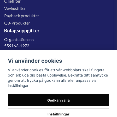
Oljefilter
Vevhusfilter
Payback produkter
Q8-Produkter
Bolagsuppgifter
Organisationsnr:
559163-1972
Momsregnr:
SE559163197201
Vi använder cookies
Godkänd för F-skatt
Vi använder cookies för att vår webbplats skall fungera
060-566 800
och erbjuda dig bästa upplevelse. Bekräfta ditt samtycke
genom att trycka på godkänn alla eller anpassa via
info@filter.se
inställningar
Godkänn alla
Filter.se Sverige AB, Gärdevägen 6, 856 50 Sundsvall, Organisationsnummer:
559163-1972
© 2023 Filter.se, All rights reserved.
Inställningar