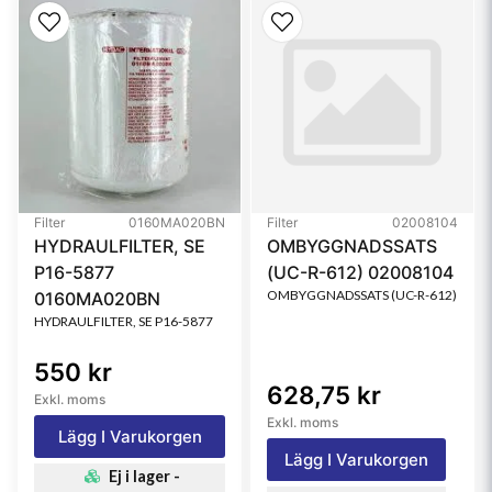
Media Type
Synthetic, Water Absorbent
Filter
0160MA020BN
Filter
02008104
HYDRAULFILTER, SE
OMBYGGNADSSATS
P16-5877
(UC-R-612) 02008104
OMBYGGNADSSATS (UC-R-612)
0160MA020BN
HYDRAULFILTER, SE P16-5877
550 kr
628,75 kr
Exkl. moms
Exkl. moms
Lägg I Varukorgen
Lägg I Varukorgen
Ej i lager -