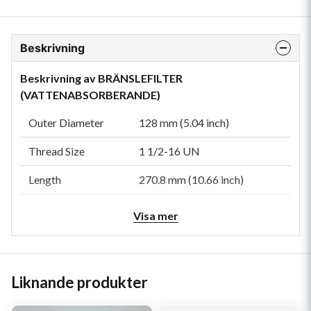
Beskrivning
Beskrivning av BRÄNSLEFILTER
(VATTENABSORBERANDE)
Outer Diameter
128 mm (5.04 inch)
Thread Size
1 1/2-16 UN
Length
270.8 mm (10.66 inch)
Gasket OD
127 mm (5.00 inch)
Visa mer
Gasket ID
112.78 mm (4.44 inch)
Efficiency 99.95%
10 micron
Liknande produkter
Style
Spin-On