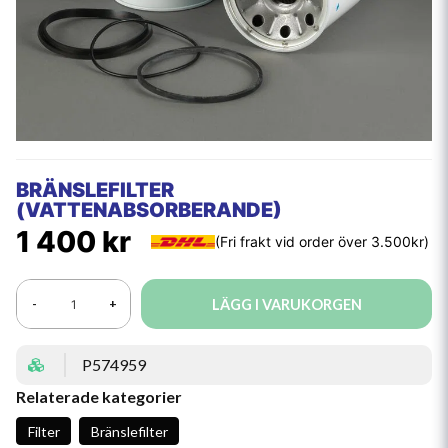
BRÄNSLEFILTER
(VATTENABSORBERANDE)
1 400 kr
LÄGG I VARUKORGEN
-
+
P574959
Relaterade kategorier
Filter
Bränslefilter