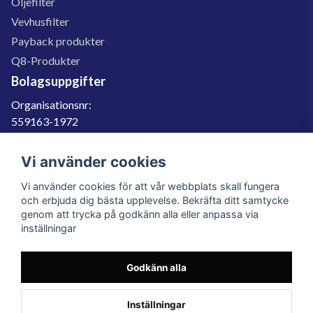
Oljefilter
Vevhusfilter
Payback produkter
Q8-Produkter
Bolagsuppgifter
Organisationsnr:
559163-1972
Momsregnr:
SE559163197201
Vi använder cookies
Godkänd för F-skatt
Vi använder cookies för att vår webbplats skall fungera
060-566 800
och erbjuda dig bästa upplevelse. Bekräfta ditt samtycke
genom att trycka på godkänn alla eller anpassa via
info@filter.se
inställningar
Godkänn alla
Filter.se Sverige AB, Gärdevägen 6, 856 50 Sundsvall, Organisationsnummer:
559163-1972
© 2023 Filter.se, All rights reserved.
Inställningar