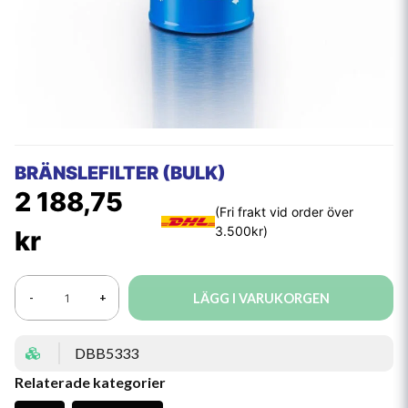
BRÄNSLEFILTER (BULK)
2 188,75
kr
LÄGG I VARUKORGEN
-
+
DBB5333
Relaterade kategorier