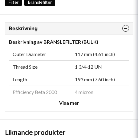
Filter
Bränslefilter
Beskrivning
Beskrivning av BRÄNSLEFILTER (BULK)
Outer Diameter
117 mm (4.61 inch)
Thread Size
1 3/4-12 UN
Length
193 mm (7.60 inch)
Efficiency Beta 2000
4 micron
Visa mer
Style
Spin-On
Media Brand
Synteq XP™
Brand
Donaldson BLUE®
Liknande produkter