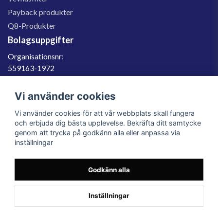
Payback produkter
Q8-Produkter
Bolagsuppgifter
Organisationsnr:
559163-1972
Momsregnr:
SE559163197201
Vi använder cookies
Godkänd för F-skatt
Vi använder cookies för att vår webbplats skall fungera
060-566 800
och erbjuda dig bästa upplevelse. Bekräfta ditt samtycke
genom att trycka på godkänn alla eller anpassa via
info@filter.se
inställningar
Godkänn alla
Filter.se Sverige AB, Gärdevägen 6, 856 50 Sundsvall, Organisationsnummer:
559163-1972
© 2023 Filter.se, All rights reserved.
Inställningar
Powered by Nyehandel AB