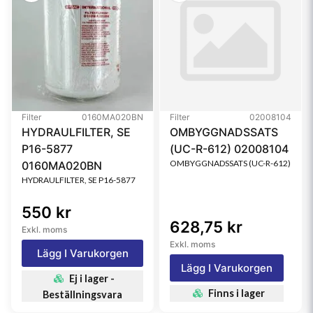
Filter
0160MA020BN
Filter
02008104
HYDRAULFILTER, SE
OMBYGGNADSSATS
P16-5877
(UC-R-612) 02008104
OMBYGGNADSSATS (UC-R-612)
0160MA020BN
HYDRAULFILTER, SE P16-5877
550 kr
628,75 kr
Exkl. moms
Exkl. moms
Lägg I Varukorgen
Lägg I Varukorgen
Ej i lager -
Finns i lager
Beställningsvara