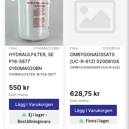
Filter
0160MA020BN
Filter
02008104
HYDRAULFILTER, SE
OMBYGGNADSSATS
P16-5877
(UC-R-612) 02008104
OMBYGGNADSSATS (UC-R-612)
0160MA020BN
HYDRAULFILTER, SE P16-5877
550 kr
628,75 kr
Exkl. moms
Exkl. moms
Lägg I Varukorgen
Lägg I Varukorgen
Ej i lager -
Finns i lager
Beställningsvara