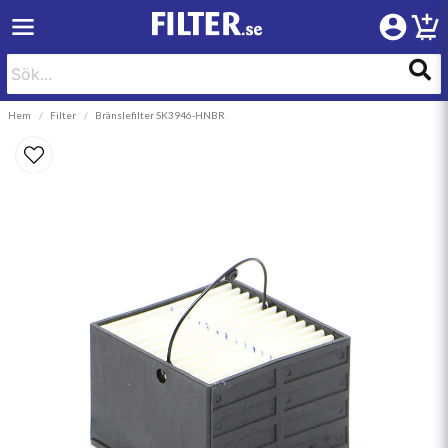
Hem
Filter
Bränslefilter SK3946-HNBR