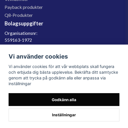
Payback produkter
Q8-Produkter
Bolagsuppgifter
Organisationsnr:
559163-1972
Momsregnr:
SE559163197201
Vi använder cookies
Godkänd för F-skatt
Vi använder cookies för att vår webbplats skall fungera
060-566 800
och erbjuda dig bästa upplevelse. Bekräfta ditt samtycke
genom att trycka på godkänn alla eller anpassa via
info@filter.se
inställningar
Godkänn alla
Filter.se Sverige AB, Gärdevägen 6, 856 50 Sundsvall, Organisationsnummer:
559163-1972
© 2023 Filter.se, All rights reserved.
Inställningar
Powered by Nyehandel AB