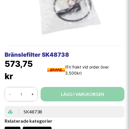
Bränslefilter SK48738
573,75
kr
LÄGG I VARUKORGEN
-
+
SK48738
Relaterade kategorier