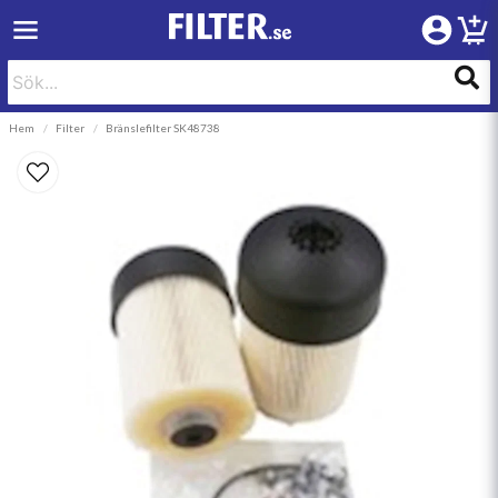
Hem
Filter
Bränslefilter SK48738