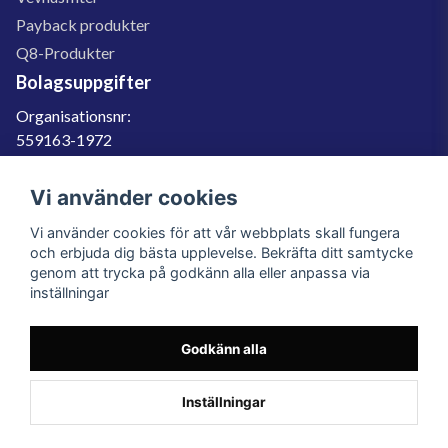
Payback produkter
Q8-Produkter
Bolagsuppgifter
Organisationsnr:
559163-1972
Momsregnr:
SE559163197201
Vi använder cookies
Godkänd för F-skatt
Vi använder cookies för att vår webbplats skall fungera
060-566 800
och erbjuda dig bästa upplevelse. Bekräfta ditt samtycke
genom att trycka på godkänn alla eller anpassa via
info@filter.se
inställningar
Godkänn alla
Filter.se Sverige AB, Gärdevägen 6, 856 50 Sundsvall, Organisationsnummer:
559163-1972
© 2023 Filter.se, All rights reserved.
Inställningar
Powered by Nyehandel AB