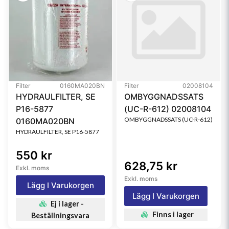
Filter
0160MA020BN
Filter
02008104
HYDRAULFILTER, SE
OMBYGGNADSSATS
P16-5877
(UC-R-612) 02008104
OMBYGGNADSSATS (UC-R-612)
0160MA020BN
HYDRAULFILTER, SE P16-5877
550 kr
628,75 kr
Exkl. moms
Exkl. moms
Lägg I Varukorgen
Lägg I Varukorgen
Ej i lager -
Finns i lager
Beställningsvara