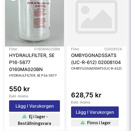
Filter
0160MA020BN
Filter
02008104
HYDRAULFILTER, SE
OMBYGGNADSSATS
P16-5877
(UC-R-612) 02008104
OMBYGGNADSSATS (UC-R-612)
0160MA020BN
HYDRAULFILTER, SE P16-5877
550 kr
628,75 kr
Exkl. moms
Exkl. moms
Lägg I Varukorgen
Lägg I Varukorgen
Ej i lager -
Finns i lager
Beställningsvara