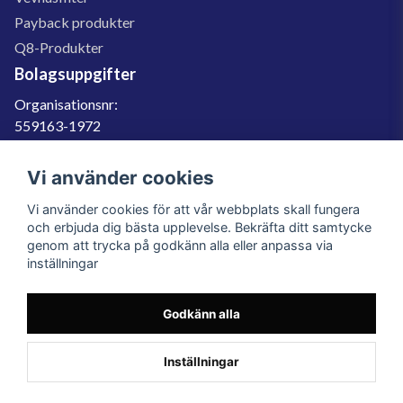
Payback produkter
Q8-Produkter
Bolagsuppgifter
Organisationsnr:
559163-1972
Momsregnr:
SE559163197201
Vi använder cookies
Godkänd för F-skatt
Vi använder cookies för att vår webbplats skall fungera
060-566 800
och erbjuda dig bästa upplevelse. Bekräfta ditt samtycke
genom att trycka på godkänn alla eller anpassa via
info@filter.se
inställningar
Godkänn alla
Filter.se Sverige AB, Gärdevägen 6, 856 50 Sundsvall, Organisationsnummer:
559163-1972
© 2023 Filter.se, All rights reserved.
Inställningar
Powered by Nyehandel AB