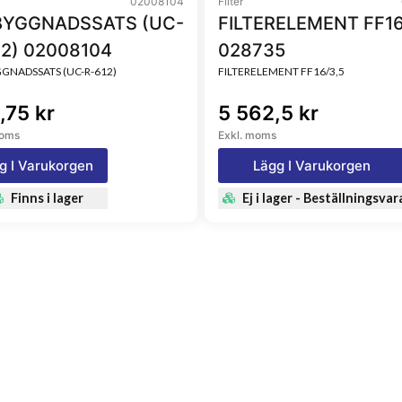
02008104
Filter
YGGNADSSATS (UC-
FILTERELEMENT FF16
12) 02008104
028735
NADSSATS (UC-R-612)
FILTERELEMENT FF16/3,5
,75 kr
5 562,5 kr
moms
Exkl. moms
g I Varukorgen
Lägg I Varukorgen
Finns i lager
Ej i lager - Beställningsvar