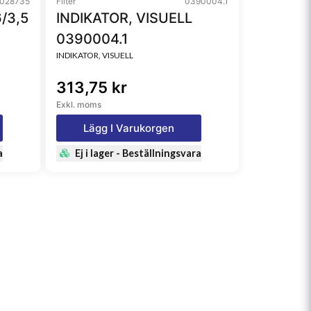
028735
Filter
0390004.1
/3,5
INDIKATOR, VISUELL
0390004.1
INDIKATOR, VISUELL
313,75 kr
Exkl. moms
Lägg I Varukorgen
a
Ej i lager - Beställningsvara