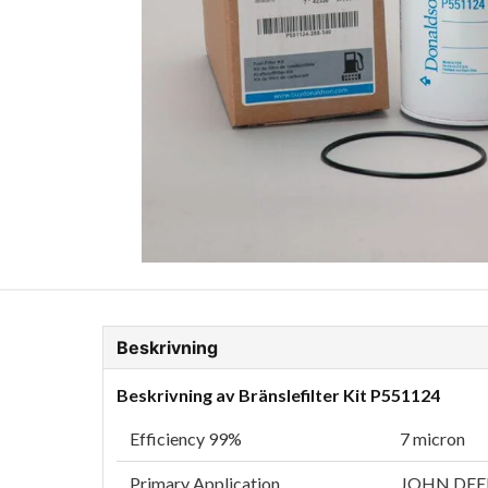
ion Glykol
Fordonskem
Motorolja tunga fordon
Beskrivning
Beskrivning av Bränslefilter Kit P551124
Efficiency 99%
7 micron
Primary Application
JOHN DEE