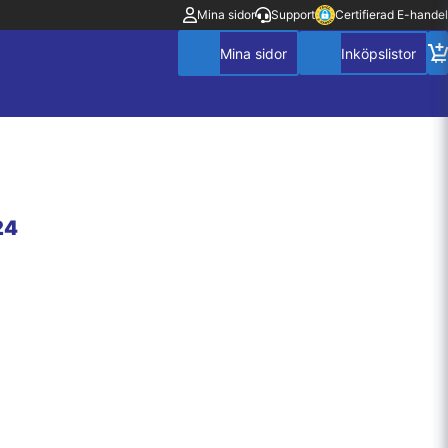
Mina sidor
Support
Certifierad E-handel
24
Mitt konto
Villkor
Policy