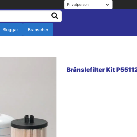
Bloggar
Branscher
r
r
Bränslefilter Kit P5511