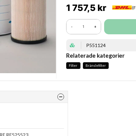
1 757,5 kr
-
+
P551124
Relaterade kategorier
Filter
Bränslefilter
RE RE525523