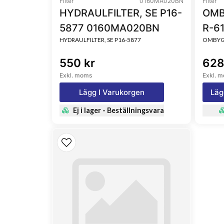
Filter
0160MA020BN
Filter
HYDRAULFILTER, SE P16-
OMB
5877 0160MA020BN
R-6
HYDRAULFILTER, SE P16-5877
OMBYGG
550 kr
628
Exkl. moms
Exkl. 
Lägg I Varukorgen
Läg
Ej i lager - Beställningsvara