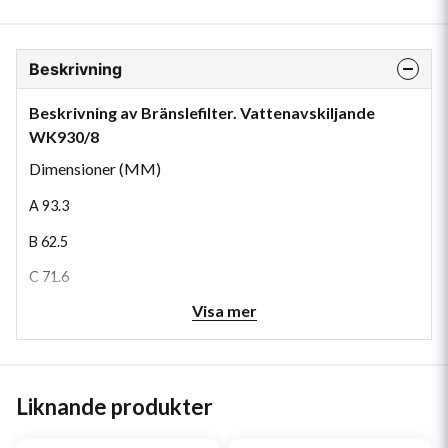
Beskrivning
Beskrivning av Bränslefilter. Vattenavskiljande
WK930/8
Dimensioner (MM)
A
93.3
B
62.5
C
71.6
Visa mer
H
116
Liknande produkter