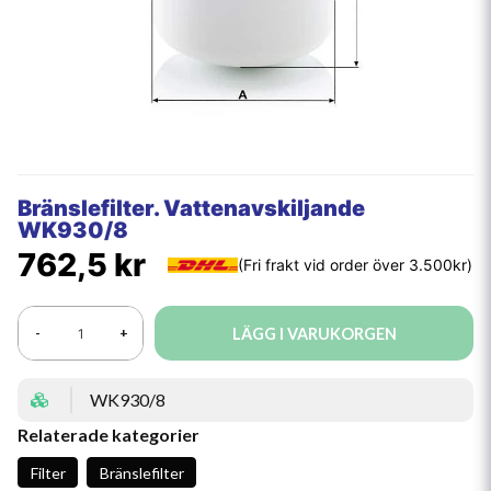
Bränslefilter. Vattenavskiljande
WK930/8
762,5 kr
LÄGG I VARUKORGEN
-
+
WK930/8
Relaterade kategorier
Filter
Bränslefilter