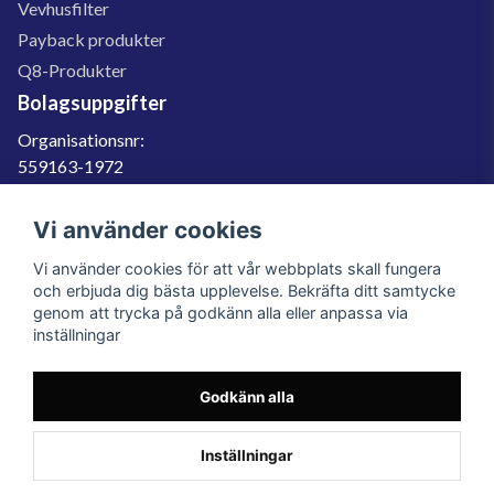
Vevhusfilter
Payback produkter
Q8-Produkter
Bolagsuppgifter
Organisationsnr:
559163-1972
Momsregnr:
SE559163197201
Vi använder cookies
Godkänd för F-skatt
Vi använder cookies för att vår webbplats skall fungera
060-566 800
och erbjuda dig bästa upplevelse. Bekräfta ditt samtycke
genom att trycka på godkänn alla eller anpassa via
info@filter.se
inställningar
Godkänn alla
Filter.se Sverige AB, Gärdevägen 6, 856 50 Sundsvall, Organisationsnummer:
559163-1972
© 2023 Filter.se, All rights reserved.
Inställningar
Powered by Nyehandel AB