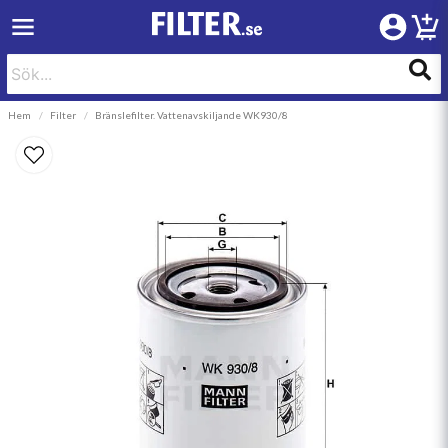
Hem
Filter
Bränslefilter. Vattenavskiljande WK930/8