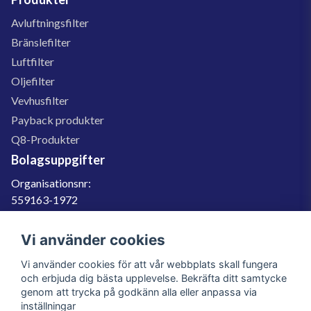
Avluftningsfilter
Bränslefilter
Luftfilter
Oljefilter
Vevhusfilter
Payback produkter
Q8-Produkter
Bolagsuppgifter
Organisationsnr:
559163-1972
Momsregnr:
SE559163197201
Vi använder cookies
Godkänd för F-skatt
Vi använder cookies för att vår webbplats skall fungera
060-566 800
och erbjuda dig bästa upplevelse. Bekräfta ditt samtycke
genom att trycka på godkänn alla eller anpassa via
info@filter.se
inställningar