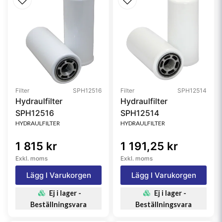
H2O)
Restriction HR
127 mm H2O (5.00 inch
H2O)
Brand
TopSpin™ HD
Price Type
H
Filter
SPH12516
Filter
SPH12514
Hydraulfilter
Hydraulfilter
SPH12516
SPH12514
HYDRAULFILTER
HYDRAULFILTER
1 815 kr
1 191,25 kr
Exkl. moms
Exkl. moms
Lägg I Varukorgen
Lägg I Varukorgen
Ej i lager -
Ej i lager -
Beställningsvara
Beställningsvara