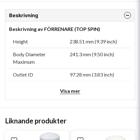
Beskrivning
Beskrivning av FÖRRENARE (TOP SPIN)
Height
238.51 mm (9.39 inch)
Body Diameter
241.3 mm (9.50 inch)
Maximum
Outlet ID
97.28 mm (3.83 inch)
Efficiency
85
Visa mer
Efficiency Test Std
ISO 5011, SAE J726
Rated Flow LR
5.7 m³/min (201 cfm)
Liknande produkter
Rated Flow HR
12.7 m³/min (448 cfm)
Restriction LR
25 mm H2O (0.98 inch