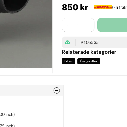
850 kr
-
+
P105535
Relaterade kategorier
Filter
Övriga filter
00 inch)
75 inch)