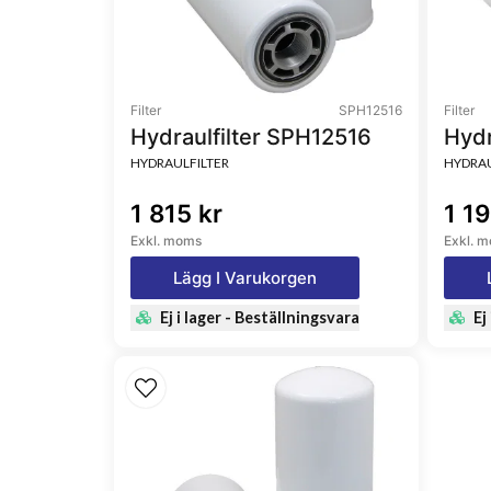
Filter
SPH12516
Filter
Hydraulfilter SPH12516
Hydr
HYDRAULFILTER
HYDRAU
1 815 kr
1 19
Exkl. moms
Exkl. 
Lägg I Varukorgen
Ej i lager - Beställningsvara
Ej