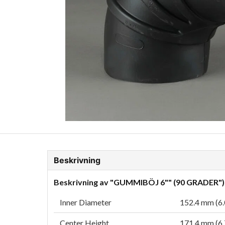
ion Glykol
Fordonskem
Motorolja tunga fordon
Beskrivning
Beskrivning av "GUMMIBÖJ 6"" (90 GRADER")
Inner Diameter
152.4 mm (6.
Center Height
171.4 mm (6.