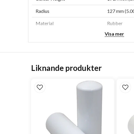
Radius
127 mm (5.00
Material
Rubber
Visa mer
Angle
90 Degrees
Liknande produkter