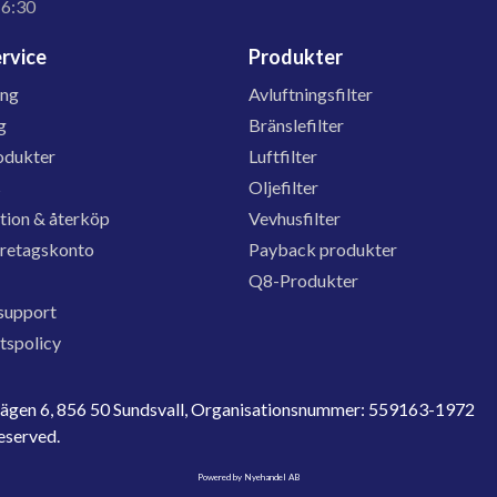
16:30
rvice
Produkter
ing
Avluftningsfilter
g
Bränslefilter
odukter
Luftfilter
s
Oljefilter
tion & återköp
Vevhusfilter
öretagskonto
Payback produkter
Q8-Produkter
support
etspolicy
evägen 6, 856 50 Sundsvall, Organisationsnummer: 559163-1972
reserved.
Powered by Nyehandel AB