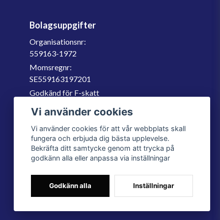
Bolagsuppgifter
Organisationsnr:
559163-1972
Momsregnr:
SE559163197201
Godkänd för F-skatt
060-566 800
Vi använder cookies
info@filter.se
Vi använder cookies för att vår webbplats skall
fungera och erbjuda dig bästa upplevelse.
Bekräfta ditt samtycke genom att trycka på
godkänn alla eller anpassa via inställningar
Godkänn alla
Inställningar