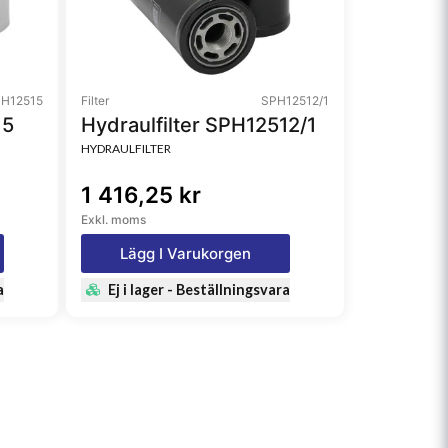
H12515
Filter
SPH12512/1
15
Hydraulfilter SPH12512/1
HYDRAULFILTER
1 416,25 kr
Exkl. moms
Lägg I Varukorgen
a
Ej i lager - Beställningsvara