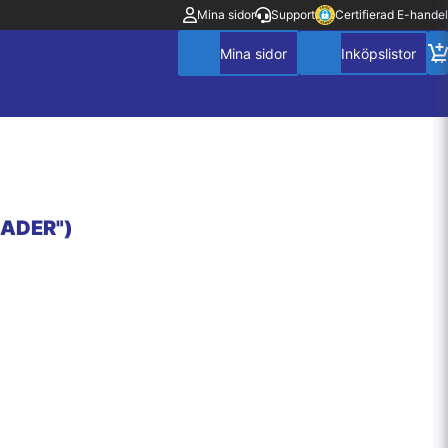
Mina sidor
Support
Certifierad E-handel
RADER")
Mitt konto
Villkor
Policy