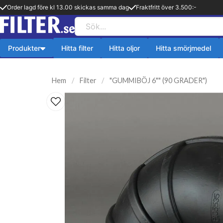
Order lagd före kl 13.00 skickas samma dag
Fraktfritt över 3.500:-
Produkter
Hitta filter
Hitta oljor
Hitta smörjmedel
Payback produkter
HiFLO Filte
Hem
Filter
"GUMMIBÖJ 6"" (90 GRADER")
ningsfilter
Aerosol
HiFlo Oljefilte
lfilter
Fetter
 filter
Kylsystem
issionsfilter
Oljetillsats
efilter
Bränlsetillsats
ter
Rengöring
ter
Payback 2 taktsolja
filter
Övriga produkter
ter
Q8-Produkter
pion
Motorolja lätta fordon
lja
Övriga