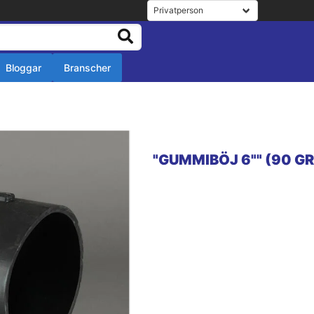
Bloggar
Branscher
r
r
"GUMMIBÖJ 6"" (90 G