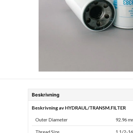
ion Glykol
Fordonskem
Motorolja tunga fordon
Beskrivning
Beskrivning av HYDRAUL/TRANSM.FILTER
Outer Diameter
92.96 mm
Thread Size
1 1/2-1