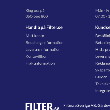
Ring oss på:
Mån - Fr
060-566 800
07:00 - 
Handla på Filter.se
Kundse
Mitt konto
Beställn
Betalningsinformation
Betalnin
Leveransinformation
Hitta pr
Kontovillkor
Leveran
Fraktinformation
Reklama
Skapa f
Guider
Teknisk 
Integrit
Filter.se Sverige AB, Gärd