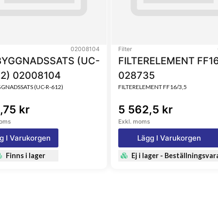
02008104
Filter
YGGNADSSATS (UC-
FILTERELEMENT FF16
12) 02008104
028735
NADSSATS (UC-R-612)
FILTERELEMENT FF16/3,5
,75 kr
5 562,5 kr
moms
Exkl. moms
g I Varukorgen
Lägg I Varukorgen
Finns i lager
Ej i lager - Beställningsvar