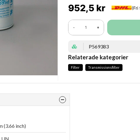
952,5 kr
-
+
P569383
Relaterade kategorier
Filter
Transmissionsfilter
 (3.66 inch)
6 UN