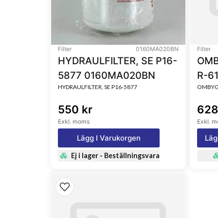
Filter
0160MA020BN
Filter
HYDRAULFILTER, SE P16-
OMB
5877 0160MA020BN
R-6
HYDRAULFILTER, SE P16-5877
OMBYGG
550 kr
628
Exkl. moms
Exkl. 
Lägg I Varukorgen
Läg
Ej i lager - Beställningsvara