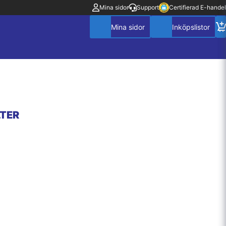
Mina sidor
Support
Certifierad E-handel
TER
Mitt konto
Villkor
Policy