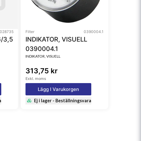
028735
Filter
0390004.1
/3,5
INDIKATOR, VISUELL
0390004.1
INDIKATOR, VISUELL
313,75 kr
Exkl. moms
Lägg I Varukorgen
a
Ej i lager - Beställningsvara