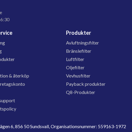
e
16:30
rvice
Produkter
ing
Avluftningsfilter
g
Bränslefilter
odukter
Luftfilter
s
Oljefilter
tion & återköp
Vevhusfilter
öretagskonto
Payback produkter
Q8-Produkter
support
etspolicy
evägen 6, 856 50 Sundsvall, Organisationsnummer: 559163-1972