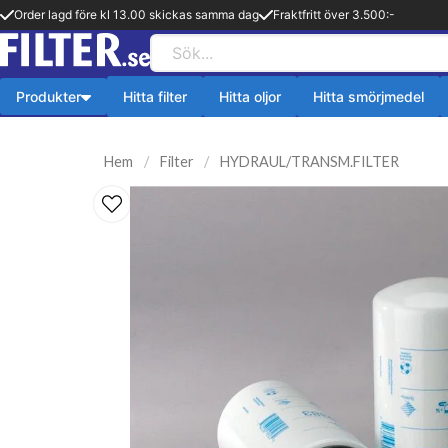
Order lagd före kl 13.00 skickas samma dag
Fraktfritt över 3.500:-
Produkter
Hitta filter
Hitta oljor
Hitta smörjmedel
Payback produkter
HiFLO Filte
Hem
Filter
HYDRAUL/TRANSM.FILTER
ningsfilter
Aerosol
HiFlo Oljefilte
lfilter
Fetter
 filter
Kylsystem
issionsfilter
Oljetillsats
efilter
Bränlsetillsats
ter
Rengöring
ter
Payback 2 taktsolja
filter
Övriga produkter
ter
Q8-Produkter
pion
Motorolja lätta fordon
lja
Övriga