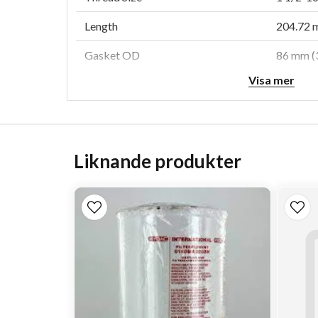
Length
204.72 m
Gasket OD
86 mm (3
Visa mer
Gasket ID
73.4 mm 
Efficiency Beta 1000
23 micr
Style
Spin-On
Liknande produkter
Media Type
Syntheti
Primary Application
PALL H