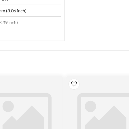
m (8.06 inch)
.39 inch)
(2.89 inch)
on
c
C7400SKT8H