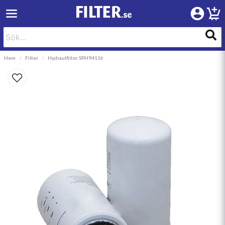
Hem
Filter
Hydraulfilter SPH94116