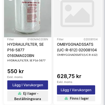
Filter
0160MA020BN
Filter
02008104
HYDRAULFILTER, SE
OMBYGGNADSSATS
P16-5877
(UC-R-612) 02008104
OMBYGGNADSSATS (UC-R-612)
0160MA020BN
HYDRAULFILTER, SE P16-5877
550 kr
628,75 kr
Exkl. moms
Exkl. moms
Lägg I Varukorgen
Lägg I Varukorgen
Ej i lager -
Finns i lager
Beställningsvara