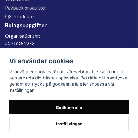
Payback produkter
Q8-Produkter
Bolagsuppgifter
Organisationsnr:
559163-1972
Momsregnr:
SE559163197201
Vi använder cookies
Godkänd för F-skatt
Vi använder cookies för att vår webbplats skall fungera
060-566 800
och erbjuda dig bästa upplevelse. Bekräfta ditt samtycke
genom att trycka på godkänn alla eller anpassa via
info@filter.se
inställningar
Godkänn alla
Filter.se Sverige AB, Gärdevägen 6, 856 50 Sundsvall, Organisationsnummer:
559163-1972
© 2023 Filter.se, All rights reserved.
Inställningar
Powered by Nyehandel AB