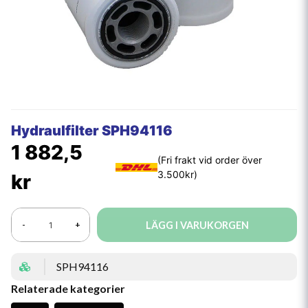
Hydraulfilter SPH94116
1 882,5
kr
LÄGG I VARUKORGEN
-
+
SPH94116
Relaterade kategorier