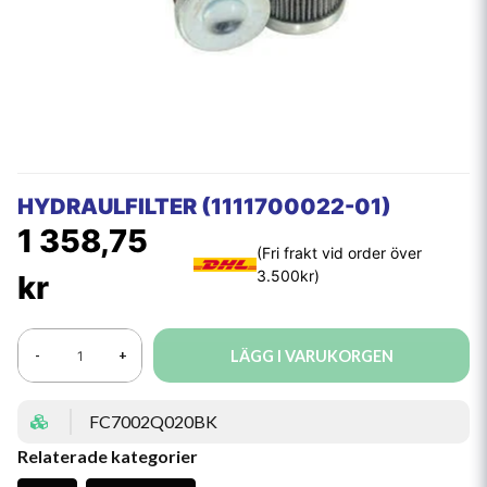
HYDRAULFILTER (1111700022-01)
1 358,75
kr
LÄGG I VARUKORGEN
-
+
FC7002Q020BK
Relaterade kategorier