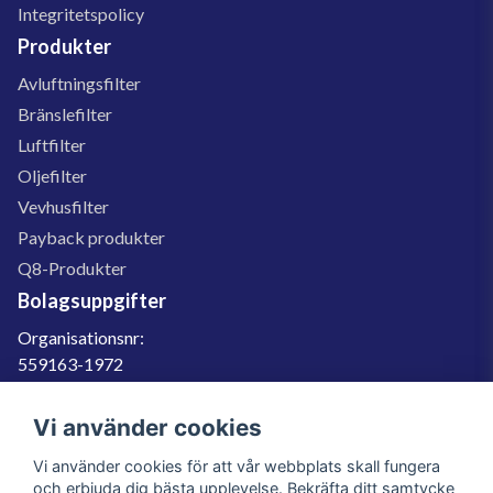
Integritetspolicy
Produkter
Avluftningsfilter
Bränslefilter
Luftfilter
Oljefilter
Vevhusfilter
Payback produkter
Q8-Produkter
Bolagsuppgifter
Organisationsnr:
559163-1972
Momsregnr:
SE559163197201
Vi använder cookies
Godkänd för F-skatt
Vi använder cookies för att vår webbplats skall fungera
060-566 800
och erbjuda dig bästa upplevelse. Bekräfta ditt samtycke