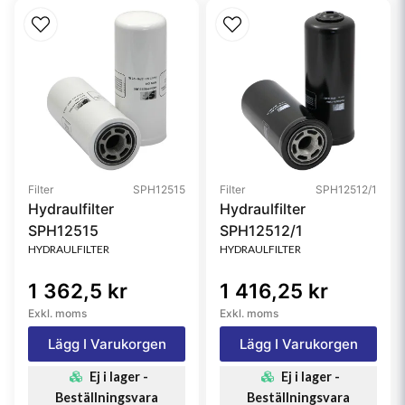
Filter
SPH12515
Filter
SPH12512/1
Hydraulfilter
Hydraulfilter
SPH12515
SPH12512/1
HYDRAULFILTER
HYDRAULFILTER
1 362,5 kr
1 416,25 kr
Exkl. moms
Exkl. moms
Lägg I Varukorgen
Lägg I Varukorgen
Ej i lager -
Ej i lager -
Beställningsvara
Beställningsvara