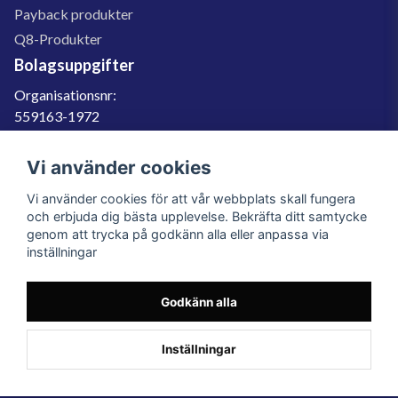
Payback produkter
Q8-Produkter
Bolagsuppgifter
Organisationsnr:
559163-1972
Momsregnr:
SE559163197201
Vi använder cookies
Godkänd för F-skatt
Vi använder cookies för att vår webbplats skall fungera
060-566 800
och erbjuda dig bästa upplevelse. Bekräfta ditt samtycke
genom att trycka på godkänn alla eller anpassa via
info@filter.se
inställningar
Godkänn alla
Filter.se Sverige AB, Gärdevägen 6, 856 50 Sundsvall, Organisationsnummer:
559163-1972
© 2023 Filter.se, All rights reserved.
Inställningar
Powered by Nyehandel AB