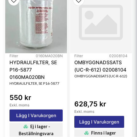
Primary Application
KOMATSU 1446011160
Filter
0160MA020BN
Filter
02008104
HYDRAULFILTER, SE
OMBYGGNADSSATS
P16-5877
(UC-R-612) 02008104
OMBYGGNADSSATS (UC-R-612)
0160MA020BN
HYDRAULFILTER, SE P16-5877
550 kr
628,75 kr
Exkl. moms
Exkl. moms
Lägg I Varukorgen
Lägg I Varukorgen
Ej i lager -
Finns i lager
Beställningsvara