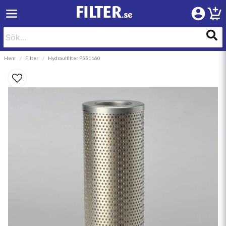
Hem
Filter
Hydraulfilter P551160