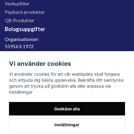
Vevhusfilter
Payback produkter
Q8-Produkter
Bolagsuppgifter
Organisationsnr:
559163-1972
Momsregnr:
SE559163197201
Vi använder cookies
Godkänd för F-skatt
Vi använder cookies för att vår webbplats skall fungera
060-566 800
och erbjuda dig bästa upplevelse. Bekräfta ditt samtycke
genom att trycka på godkänn alla eller anpassa via
info@filter.se
inställningar
Godkänn alla
Filter.se Sverige AB, Gärdevägen 6, 856 50 Sundsvall, Organisationsnummer:
559163-1972
© 2023 Filter.se, All rights reserved.
Inställningar