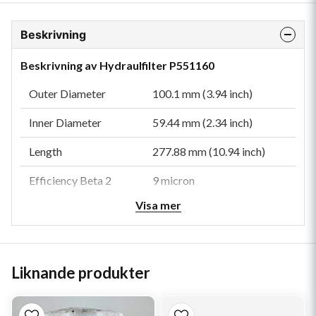
Beskrivning
Beskrivning av Hydraulfilter P551160
Outer Diameter
100.1 mm (3.94 inch)
Inner Diameter
59.44 mm (2.34 inch)
Length
277.88 mm (10.94 inch)
Efficiency Beta 2
9 micron
Visa mer
Efficiency Beta 20
19 micron
Collapse Burst
6.9 bar (100 psi)
Style
Cartridge
Liknande produkter
Media Type
Cellulose