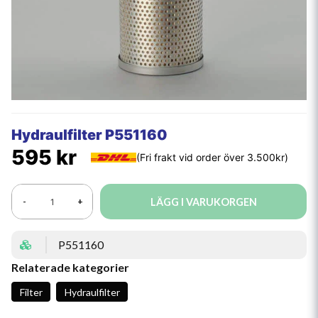
Hydraulfilter P551160
595 kr
LÄGG I VARUKORGEN
-
+
P551160
Relaterade kategorier
Filter
Hydraulfilter