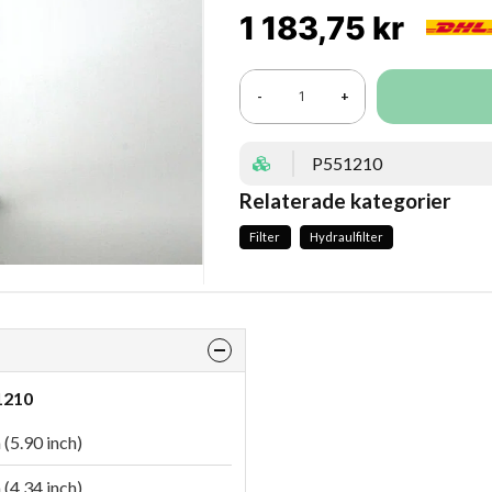
1 183,75 kr
-
+
P551210
Relaterade kategorier
Filter
Hydraulfilter
1210
(5.90 inch)
(4.34 inch)