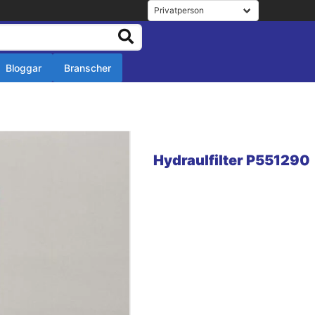
Bloggar
Branscher
r
r
Hydraulfilter P551290