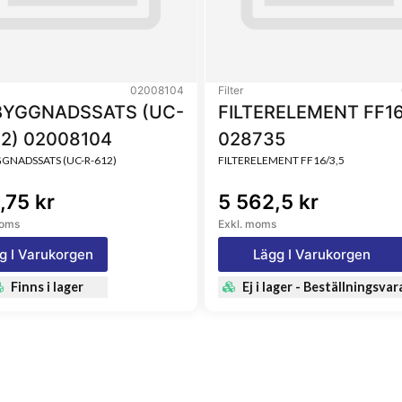
02008104
Filter
YGGNADSSATS (UC-
FILTERELEMENT FF16
12) 02008104
028735
NADSSATS (UC-R-612)
FILTERELEMENT FF16/3,5
,75 kr
5 562,5 kr
moms
Exkl. moms
g I Varukorgen
Lägg I Varukorgen
Finns i lager
Ej i lager - Beställningsvar