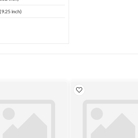
9.25 inch)
 psi)
2811611290