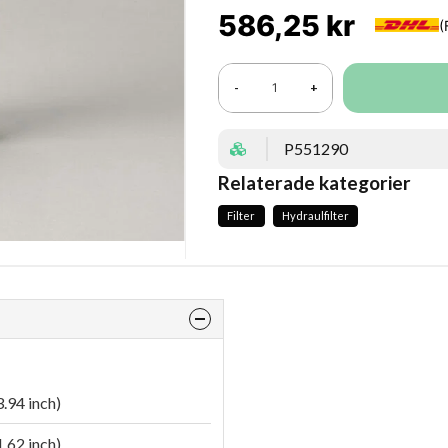
586,25 kr
-
+
P551290
Relaterade kategorier
Filter
Hydraulfilter
.94 inch)
.62 inch)