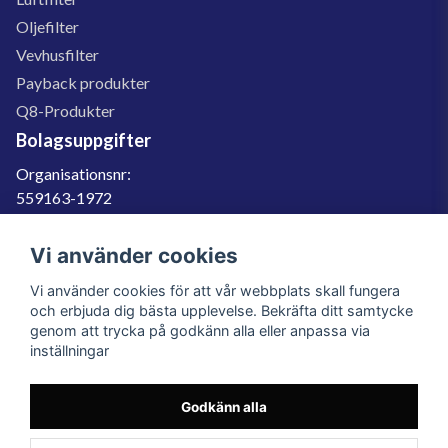
Oljefilter
Vevhusfilter
Payback produkter
Q8-Produkter
Bolagsuppgifter
Organisationsnr:
559163-1972
Momsregnr:
SE559163197201
Vi använder cookies
Godkänd för F-skatt
Vi använder cookies för att vår webbplats skall fungera
060-566 800
och erbjuda dig bästa upplevelse. Bekräfta ditt samtycke
genom att trycka på godkänn alla eller anpassa via
info@filter.se
inställningar
Godkänn alla
Filter.se Sverige AB, Gärdevägen 6, 856 50 Sundsvall, Organisationsnummer:
559163-1972