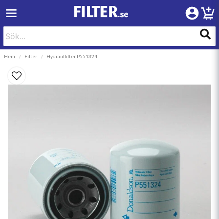
Hem
Filter
Hydraulfilter P551324