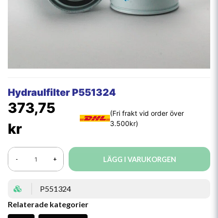
Hydraulfilter P551324
373,75
kr
LÄGG I VARUKORGEN
-
+
P551324
Relaterade kategorier