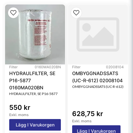
Bypass Valve
Yes
Bypass Valve Setting LR
1.4 bar (20 psi)
Style
Spin-On
Media Type
Cellulose
Filter
0160MA020BN
Filter
02008104
HYDRAULFILTER, SE
OMBYGGNADSSATS
P16-5877
(UC-R-612) 02008104
OMBYGGNADSSATS (UC-R-612)
0160MA020BN
HYDRAULFILTER, SE P16-5877
550 kr
628,75 kr
Exkl. moms
Exkl. moms
Lägg I Varukorgen
Lägg I Varukorgen