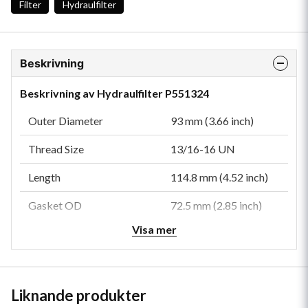
Filter
Hydraulfilter
Beskrivning
Beskrivning av Hydraulfilter P551324
Outer Diameter
93 mm (3.66 inch)
Thread Size
13/16-16 UN
Length
114.8 mm (4.52 inch)
Gasket OD
72.5 mm (2.85 inch)
Visa mer
Gasket ID
61.5 mm (2.42 inch)
Efficiency Beta 2
1 micron
Efficiency Beta 1000
23 micron
Liknande produkter