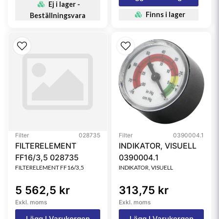
Ej i lager -
Finns i lager
Beställningsvara
Filter
028735
Filter
0390004.1
FILTERELEMENT
INDIKATOR, VISUELL
FF16/3,5 028735
0390004.1
FILTERELEMENT FF16/3,5
INDIKATOR, VISUELL
5 562,5 kr
313,75 kr
Exkl. moms
Exkl. moms
Lägg I Varukorgen
Lägg I Varukorgen