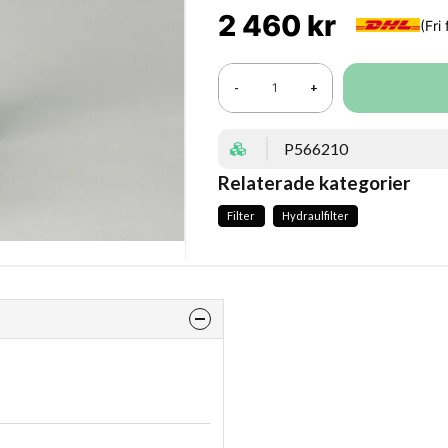
2 460 kr
-
+
P566210
Relaterade kategorier
Filter
Hydraulfilter