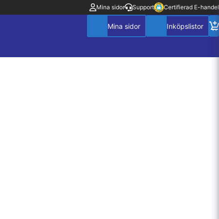
Mina sidor
Support
Certifierad E-handel
Mitt konto
Villkor
Policy