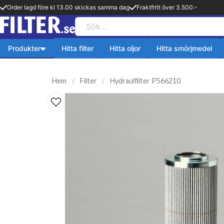
Order lagd före kl 13.00 skickas samma dag
Fraktfritt över 3.500:-
Produkter
Hitta filter
Hitta oljor
Hitta smörjmedel
Payback produkter
HiFLO Filte
Hem
Filter
Hydraulfilter P566210
ningsfilter
Aerosol
HiFlo Oljefilte
lfilter
Fetter
 filter
Kylsystem
issionsfilter
Oljetillsats
efilter
Bränlsetillsats
ter
Rengöring
ter
Payback 2 taktsolja
filter
Övriga produkter
ter
Q8-Produkter
pion
Motorolja lätta fordon
lja
Övriga