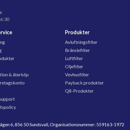
e
16:30
rvice
Produkter
ing
Avluftningsfilter
g
Bränslefilter
odukter
Luftfilter
s
Oljefilter
tion & återköp
Vevhusfilter
öretagskonto
Payback produkter
Q8-Produkter
support
etspolicy
evägen 6, 856 50 Sundsvall, Organisationsnummer: 559163-1972