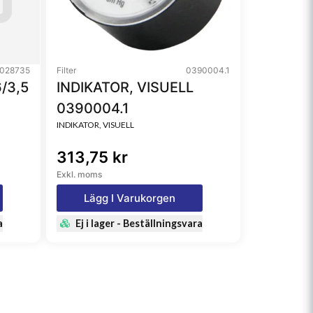
028735
Filter
0390004.1
/3,5
INDIKATOR, VISUELL
0390004.1
INDIKATOR, VISUELL
313,75 kr
Exkl. moms
Lägg I Varukorgen
a
Ej i lager - Beställningsvara