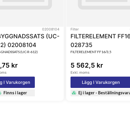
02008104
Filter
YGGNADSSATS (UC-
FILTERELEMENT FF16
12) 02008104
028735
NADSSATS (UC-R-612)
FILTERELEMENT FF16/3,5
,75 kr
5 562,5 kr
moms
Exkl. moms
g I Varukorgen
Lägg I Varukorgen
Finns i lager
Ej i lager - Beställningsvar