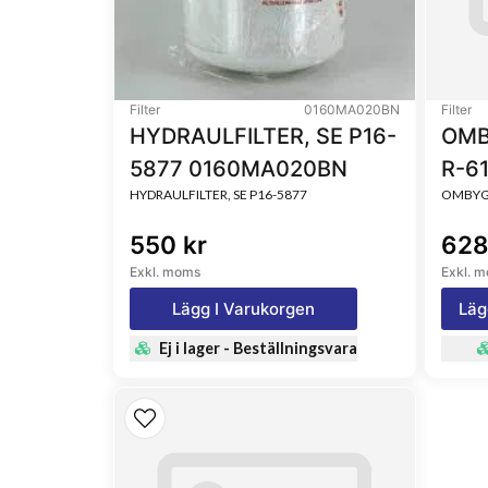
Filter
0160MA020BN
Filter
HYDRAULFILTER, SE P16-
OMB
5877 0160MA020BN
R-6
HYDRAULFILTER, SE P16-5877
OMBYGG
550 kr
628
Exkl. moms
Exkl. 
Lägg I Varukorgen
Läg
Ej i lager - Beställningsvara