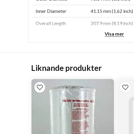
Inner Diameter
41.15 mm (1.62 inch)
Overall Length
207.9 mm (8.19 inch)
Visa mer
Efficiency Beta 1000
5 micron
Collapse Burst
20 bar (290 psi)
Style
Cartridge
Liknande produkter
Series
W061, W350, HPK03
Brand
DT High-Performan
Media Type
Synthetic