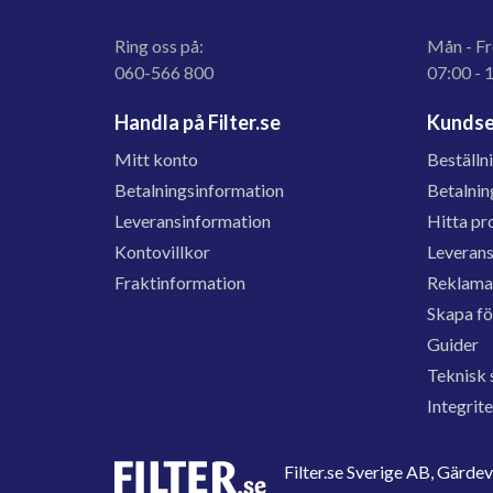
Ring oss på:
Mån - Fr
060-566 800
07:00 - 
Handla på Filter.se
Kundse
Mitt konto
Beställn
Betalningsinformation
Betalnin
Leveransinformation
Hitta pr
Kontovillkor
Leveran
Fraktinformation
Reklama
Skapa f
Guider
Teknisk 
Integrit
Filter.se Sverige AB, Gärd