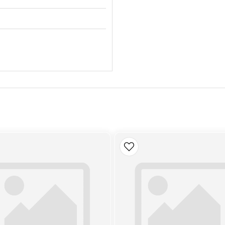
, FPK04, HPK04, W620
ce