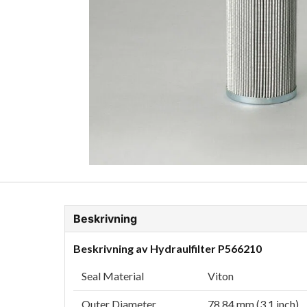
ion Glykol
Fordonskem
Motorolja tunga fordon
Beskrivning
Beskrivning av Hydraulfilter P566210
Seal Material
Viton
Outer Diameter
78.84 mm (3.1 inch)