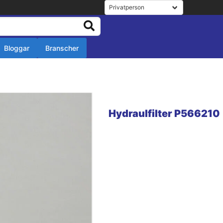
Bloggar
Branscher
r
r
Hydraulfilter P566210