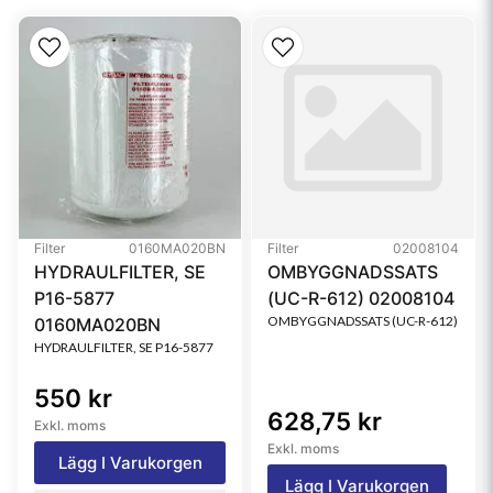
Style
Cartridge
Series
WL16, W451
Brand
DT High-Performance
Media Type
Synthetic
Primary Application
SCHROEDER KKZ1
Filter
0160MA020BN
Filter
02008104
HYDRAULFILTER, SE
OMBYGGNADSSATS
P16-5877
(UC-R-612) 02008104
OMBYGGNADSSATS (UC-R-612)
0160MA020BN
HYDRAULFILTER, SE P16-5877
550 kr
628,75 kr
Exkl. moms
Exkl. moms
Lägg I Varukorgen
Lägg I Varukorgen