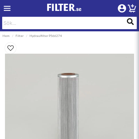
Hem
Filter
Hydraulfilter P566274