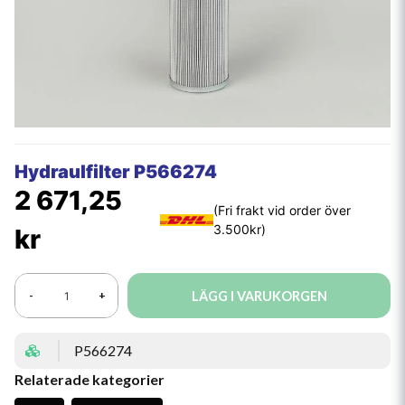
Hydraulfilter P566274
2 671,25
kr
LÄGG I VARUKORGEN
-
+
P566274
Relaterade kategorier