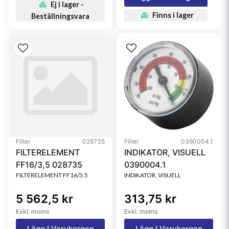
Ej i lager -
Finns i lager
Beställningsvara
Filter
028735
Filter
0390004.1
FILTERELEMENT
INDIKATOR, VISUELL
FF16/3,5 028735
0390004.1
FILTERELEMENT FF16/3,5
INDIKATOR, VISUELL
5 562,5 kr
313,75 kr
Exkl. moms
Exkl. moms
Lägg I Varukorgen
Lägg I Varukorgen