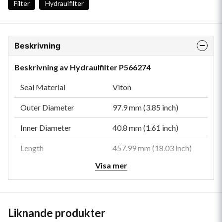
Filter
Hydraulfilter
Beskrivning
Beskrivning av Hydraulfilter P566274
Seal Material
Viton
Outer Diameter
97.9 mm (3.85 inch)
Inner Diameter
40.8 mm (1.61 inch)
Length
457.99 mm (18.03 inch)
Visa mer
Overall Length
465.3 mm (18.32 inch)
Efficiency Beta 1000
5 micron
Collapse Burst
10.3 bar (149 psi)
Liknande produkter