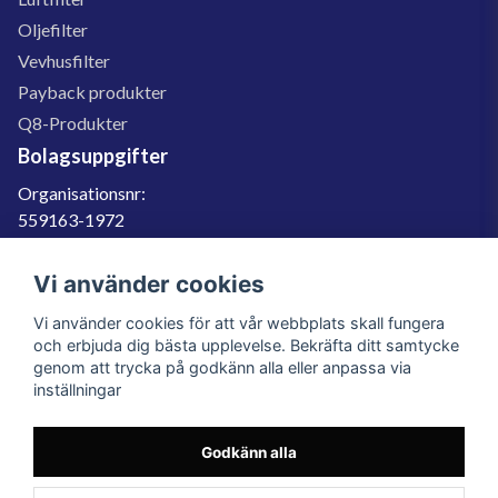
Oljefilter
Vevhusfilter
Payback produkter
Q8-Produkter
Bolagsuppgifter
Organisationsnr:
559163-1972
Momsregnr:
SE559163197201
Vi använder cookies
Godkänd för F-skatt
Vi använder cookies för att vår webbplats skall fungera
060-566 800
och erbjuda dig bästa upplevelse. Bekräfta ditt samtycke
genom att trycka på godkänn alla eller anpassa via
info@filter.se
inställningar
Godkänn alla
Filter.se Sverige AB, Gärdevägen 6, 856 50 Sundsvall, Organisationsnummer:
559163-1972