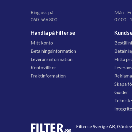
Ring oss på:
Mån - Fr
060-566 800
07:00 - 
Handla på Filter.se
Kundse
Mitt konto
Beställn
Betalningsinformation
Betalnin
Leveransinformation
Hitta pr
Kontovillkor
Leveran
Fraktinformation
Reklama
Skapa f
Guider
Teknisk 
Integrit
Filter.se Sverige AB, Gärd