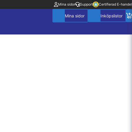
Mina sidor
Support
Certifierad E-handel
Mitt konto
Villkor
Policy