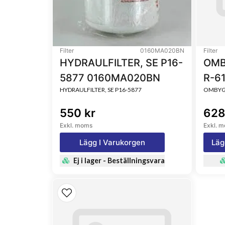
Filter
0160MA020BN
Filter
HYDRAULFILTER, SE P16-
OMB
5877 0160MA020BN
R-6
HYDRAULFILTER, SE P16-5877
OMBYGG
550 kr
628
Exkl. moms
Exkl. 
Lägg I Varukorgen
Läg
Ej i lager - Beställningsvara