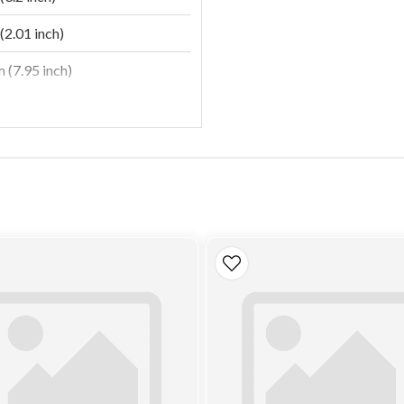
(2.01 inch)
 (7.95 inch)
n
(149 psi)
e
-Performance
c