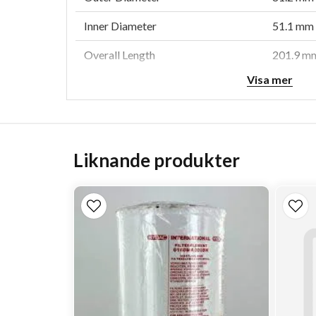
Inner Diameter
51.1 mm 
Overall Length
201.9 mm
Visa mer
Efficiency Beta 1000
12 micro
Collapse Burst
10.3 bar 
Style
Cartridg
Liknande produkter
Brand
DT High
Media Type
Syntheti