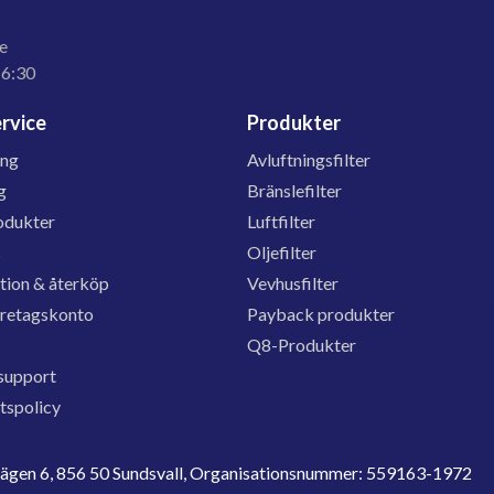
e
16:30
rvice
Produkter
ing
Avluftningsfilter
g
Bränslefilter
odukter
Luftfilter
s
Oljefilter
tion & återköp
Vevhusfilter
öretagskonto
Payback produkter
Q8-Produkter
support
etspolicy
evägen 6, 856 50 Sundsvall, Organisationsnummer: 559163-1972