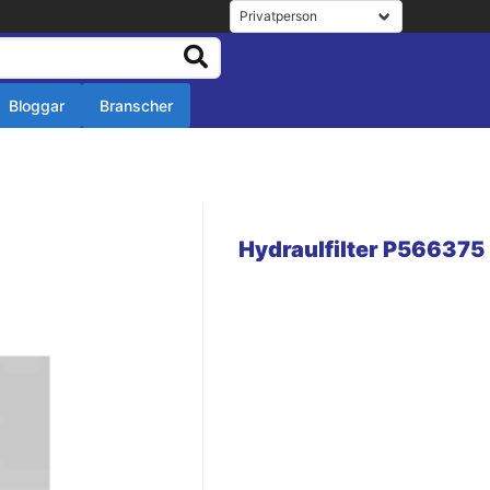
Bloggar
Branscher
r
r
Hydraulfilter P566375