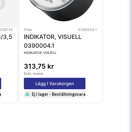
028735
Filter
0390004.1
/3,5
INDIKATOR, VISUELL
0390004.1
INDIKATOR, VISUELL
313,75 kr
Exkl. moms
Lägg I Varukorgen
a
Ej i lager - Beställningsvara