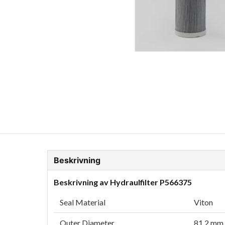
ion Glykol
Fordonskem
Motorolja tunga fordon
Beskrivning
Beskrivning av Hydraulfilter P566375
Seal Material
Viton
Outer Diameter
81.2 mm (