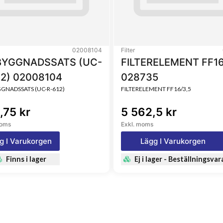
02008104
Filter
YGGNADSSATS (UC-
FILTERELEMENT FF16
12) 02008104
028735
NADSSATS (UC-R-612)
FILTERELEMENT FF16/3,5
,75 kr
5 562,5 kr
moms
Exkl. moms
g I Varukorgen
Lägg I Varukorgen
Finns i lager
Ej i lager - Beställningsvar