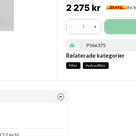
2 275 kr
-
+
P566375
Relaterade kategorier
Filter
Hydraulfilter
3.2 inch)