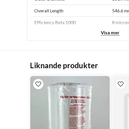
Overall Length
546.6 mm
Efficiency Beta 1000
8 micro
Visa mer
Collapse Burst
10.3 bar
Style
Cartrid
Media Type
Syntheti
Liknande produkter