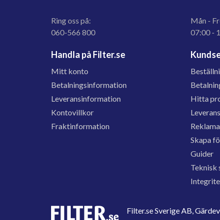
Ring oss på:
Mån - Fr
060-566 800
07:00 - 
Handla på Filter.se
Kundse
Mitt konto
Beställn
Betalningsinformation
Betalnin
Leveransinformation
Hitta pr
Kontovillkor
Leveran
Fraktinformation
Reklama
Skapa f
Guider
Teknisk 
Integrit
Filter.se Sverige AB, Gärd