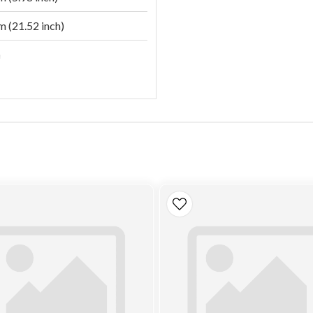
 (21.52 inch)
n
 (149 psi)
ge
c