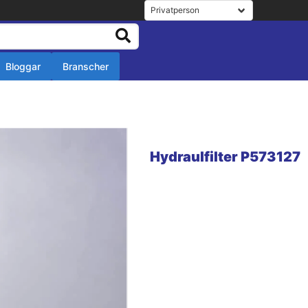
Bloggar
Branscher
r
r
Hydraulfilter P573127