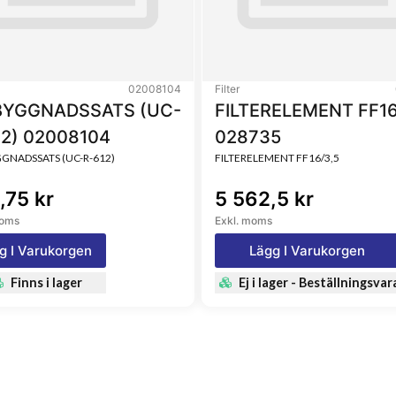
02008104
Filter
YGGNADSSATS (UC-
FILTERELEMENT FF16
12) 02008104
028735
NADSSATS (UC-R-612)
FILTERELEMENT FF16/3,5
,75 kr
5 562,5 kr
moms
Exkl. moms
g I Varukorgen
Lägg I Varukorgen
Finns i lager
Ej i lager - Beställningsvar