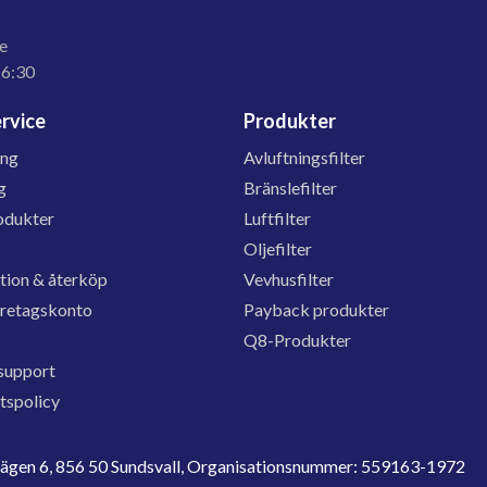
e
16:30
rvice
Produkter
ing
Avluftningsfilter
g
Bränslefilter
odukter
Luftfilter
s
Oljefilter
tion & återköp
Vevhusfilter
öretagskonto
Payback produkter
Q8-Produkter
support
etspolicy
evägen 6, 856 50 Sundsvall, Organisationsnummer: 559163-1972