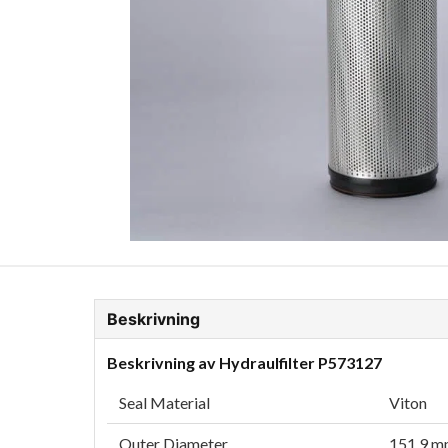
ion Glykol
Fordonskem
Motorolja tunga fordon
Beskrivning
Beskrivning av Hydraulfilter P573127
Seal Material
Viton
Outer Diameter
151.9 mm