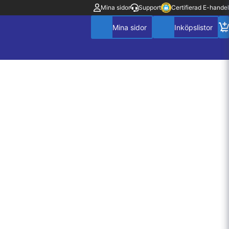
Mina sidor
Support
Certifierad E-handel
Mitt konto
Villkor
Policy