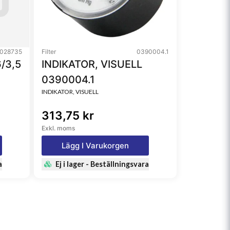
028735
Filter
0390004.1
/3,5
INDIKATOR, VISUELL
0390004.1
INDIKATOR, VISUELL
313,75 kr
Exkl. moms
Lägg I Varukorgen
a
Ej i lager - Beställningsvara