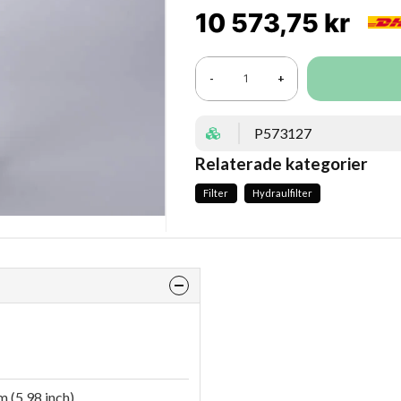
10 573,75 kr
-
+
P573127
Relaterade kategorier
Filter
Hydraulfilter
 (5.98 inch)