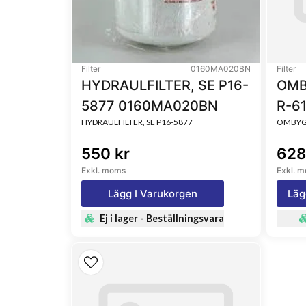
Filter
0160MA020BN
Filter
HYDRAULFILTER, SE P16-
OMB
5877 0160MA020BN
R-6
HYDRAULFILTER, SE P16-5877
OMBYGG
550 kr
628
Exkl. moms
Exkl. 
Lägg I Varukorgen
Läg
Ej i lager - Beställningsvara