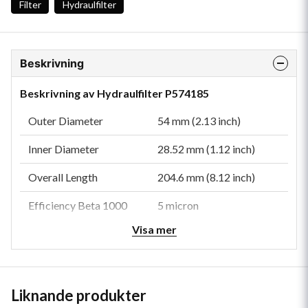
Filter
Hydraulfilter
Beskrivning
Beskrivning av Hydraulfilter P574185
Outer Diameter
54 mm (2.13 inch)
Inner Diameter
28.52 mm (1.12 inch)
Overall Length
204.6 mm (8.12 inch)
Efficiency Beta 1000
5 micron
Visa mer
Collapse Burst
10.3 bar (149 psi)
Style
Cartridge
Brand
DT High-Performance
Liknande produkter