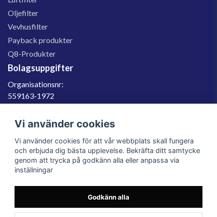
Oljefilter
Vevhusfilter
Payback produkter
Q8-Produkter
Bolagsuppgifter
Organisationsnr:
559163-1972
Momsregnr:
SE559163197201
Vi använder cookies
Godkänd för F-skatt
Vi använder cookies för att vår webbplats skall fungera
060-566 800
och erbjuda dig bästa upplevelse. Bekräfta ditt samtycke
genom att trycka på godkänn alla eller anpassa via
info@filter.se
inställningar
Godkänn alla
Filter.se Sverige AB, Gärdevägen 6, 856 50 Sundsvall, Organisationsnummer:
559163-1972