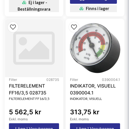
Ej i lager -
Finns i lager
Beställningsvara
Filter
028735
Filter
0390004.1
FILTERELEMENT
INDIKATOR, VISUELL
FF16/3,5 028735
0390004.1
FILTERELEMENT FF16/3,5
INDIKATOR, VISUELL
5 562,5 kr
313,75 kr
Exkl. moms
Exkl. moms
Lägg I Varukorgen
Lägg I Varukorgen