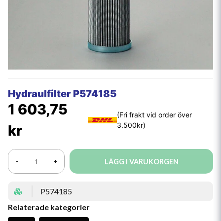
Hydraulfilter P574185
1 603,75
kr
LÄGG I VARUKORGEN
-
+
P574185
Relaterade kategorier