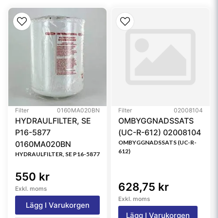
Referensfilter:
DN000001, 4812113328, 60630, 2900252
Filter
0160MA020BN
Filter
02008104
HYDRAULFILTER, SE
OMBYGGNADSSATS
P16-5877
(UC-R-612) 02008104
OMBYGGNADSSATS (UC-R-
0160MA020BN
612)
HYDRAULFILTER, SE P16-5877
550 kr
628,75 kr
Exkl. moms
Exkl. moms
Lägg I Varukorgen
Lägg I Varukorgen