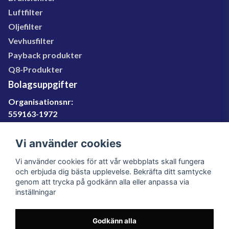
Luftfilter
Oljefilter
Vevhusfilter
Payback produkter
Q8-Produkter
Bolagsuppgifter
Organisationsnr:
559163-1972
Momsregnr:
SE559163197201
Vi använder cookies
Godkänd för F-skatt
Vi använder cookies för att vår webbplats skall fungera
060-566 800
och erbjuda dig bästa upplevelse. Bekräfta ditt samtycke
genom att trycka på godkänn alla eller anpassa via
info@filter.se
inställningar
Godkänn alla
Filter.se Sverige AB, Gärdevägen 6, 856 50 Sundsvall,