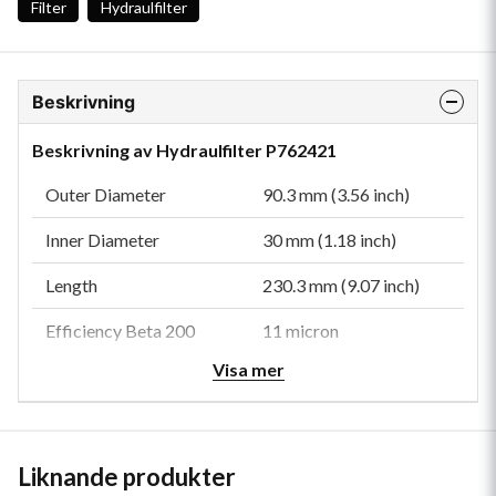
Filter
Hydraulfilter
Beskrivning
Beskrivning av Hydraulfilter P762421
Outer Diameter
90.3 mm (3.56 inch)
Inner Diameter
30 mm (1.18 inch)
Length
230.3 mm (9.07 inch)
Efficiency Beta 200
11 micron
Visa mer
Efficiency Beta 1000
13 micron
Style
Cartridge
Media Type
Synthetic
Liknande produkter