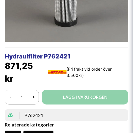
Hydraulfilter P762421
871,25
kr
LÄGG I VARUKORGEN
-
+
P762421
Relaterade kategorier