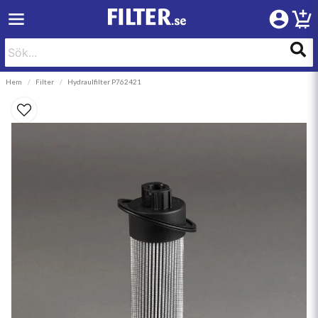
Hem
Filter
Hydraulfilter P762421